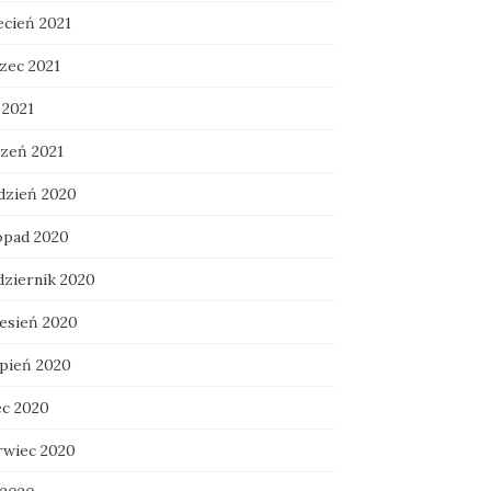
ecień 2021
zec 2021
 2021
czeń 2021
dzień 2020
topad 2020
dziernik 2020
esień 2020
rpień 2020
ec 2020
rwiec 2020