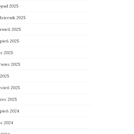
topad 2025
dziernik 2025
esień 2025
rpień 2025
ec 2025
rwiec 2025
 2025
ecień 2025
zec 2025
rpień 2024
ec 2024