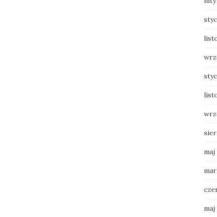
luty
sty
list
wrz
sty
list
wrz
sie
maj
mar
cze
maj