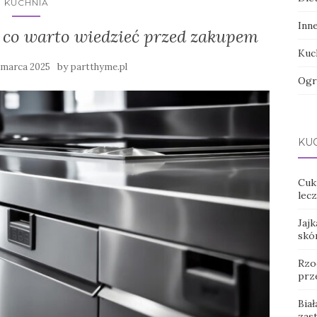
KUCHNIA
Inn
: co warto wiedzieć przed zakupem
Kuc
by
 marca 2025
partthyme.pl
Ogr
KUC
Cukr
lec
Jajk
skó
Rzo
prz
Biał
zas