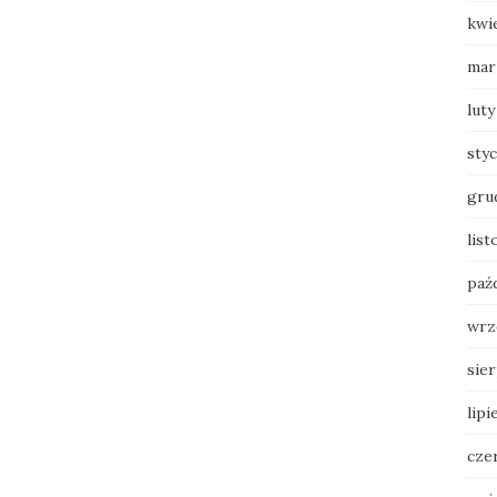
kwi
mar
luty
sty
gru
lis
paź
wrz
sie
lipi
cze