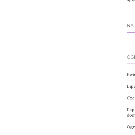
NA
OG
Kwi
Lipi
Cze
Pap
dom
Ogr