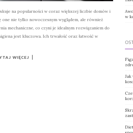
yskuje na popularności w coraz większej liczbie domów i
Awo
w k
ę one nie tylko nowoczesnym wyglądem, ale również
nia mechaniczne, co czyni je idealnym rozwiązaniem do
higiena jest kluczowa. Ich trwałość oraz łatwość w
OS
YTAJ WIĘCEJ
Figa
zdr
Jak
kos
Cze
kor
Skr
zas
Die
spo