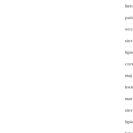
lis
paź
wrz
sie
lipi
cze
maj
kwi
mar
sie
lipi