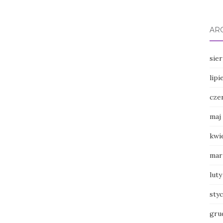
AR
sie
lipi
cze
maj
kwi
mar
luty
sty
gru