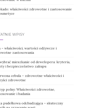
kado: właściwości zdrowotne i zastosowanie
osmetyce
TATNIE WPISY
 – właściwości, wartości odżywcze i
owotne zastosowania
 wybrać mieszkanie od dewelopera: kryteria,
zty i bezpieczeństwo zakupu
rwona cebula – zdrowotne właściwości i
zyści zdrowotne
zyp polny: Właściwości zdrowotne,
tosowanie i badania
ta pudełkowa odchudzająca – skuteczny
sób na zrzucenie wagi