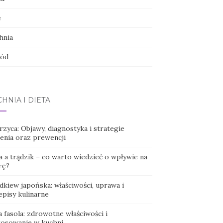
e
hnia
ód
HNIA I DIETA
zyca: Objawy, diagnostyka i strategie
zenia oraz prewencji
a a trądzik – co warto wiedzieć o wpływie na
rę?
dkiew japońska: właściwości, uprawa i
episy kulinarne
a fasola: zdrowotne właściwości i
tosowanie w kuchni