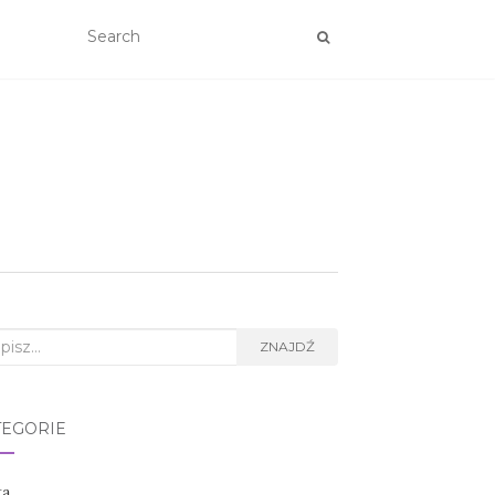
rch
ZNAJDŹ
TEGORIE
ta