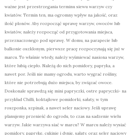
ważne jest przestrzegania terminu siewu warzyw czy
kwiatów. Termin ten, ma ogromny wpływ na jakość, oraz
ilość plonów. Aby rozpocząć uprawę warzyw, owoców lub
kwiatów, należy rozpocząć od przygotowania miejsca,
przeznaczonego pod uprawę. W domu, na parapecie lub
balkonie oszklonym, pierwsze pracę rozpoczynają się już w
marcu. To właśnie wtedy, należy wyśmiewać nasiona warzyw,
które lubią ciepło. Należą do nich pomidory, papryka, a
nawet por. Jeśli nie mamy ogrodu, warto wygrać rośliny,
które nie potrzebują dużo miejsca, by związać owoce.
Doskonale sprawdzą się mini papryczki, ostre papryczki- na
przykład Chilli, koktajlowe pomidorki, sałaty, w tym
roszponka, szpinak, a nawet seler naciowy. Jeśli uprawę
planujemy przenieść do ogrodu, to czas na sadzenie wielu
warzyw. Jakie warzywa siać w marcu? W marcu należy wysiać
pomidory, paprykę, cukinie i dynię, sałaty, oraz seler naciowy