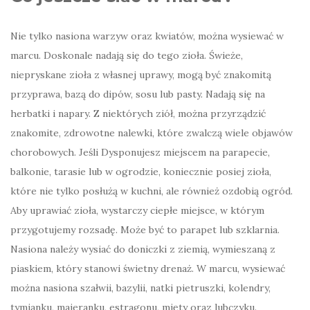
Nie tylko nasiona warzyw oraz kwiatów, można wysiewać w
marcu. Doskonale nadają się do tego zioła. Świeże,
niepryskane zioła z własnej uprawy, mogą być znakomitą
przyprawa, bazą do dipów, sosu lub pasty. Nadają się na
herbatki i napary. Z niektórych ziół, można przyrządzić
znakomite, zdrowotne nalewki, które zwalczą wiele objawów
chorobowych. Jeśli Dysponujesz miejscem na parapecie,
balkonie, tarasie lub w ogrodzie, koniecznie posiej zioła,
które nie tylko posłużą w kuchni, ale również ozdobią ogród.
Aby uprawiać zioła, wystarczy ciepłe miejsce, w którym
przygotujemy rozsadę. Może być to parapet lub szklarnia.
Nasiona należy wysiać do doniczki z ziemią, wymieszaną z
piaskiem, który stanowi świetny drenaż. W marcu, wysiewać
można nasiona szałwii, bazylii, natki pietruszki, kolendry,
tymianku, majeranku, estragonu, mięty oraz lubczyku.