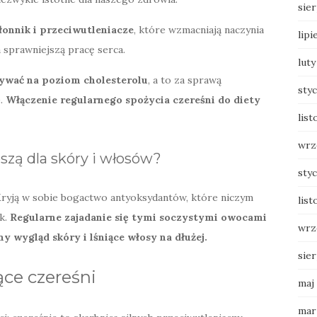
sie
łonnik i przeciwutleniacze
, które wzmacniają naczynia
lipi
 sprawniejszą pracę serca.
luty
ywać na poziom cholesterolu
, a to za sprawą
sty
e.
Włączenie regularnego spożycia czereśni do diety
list
wrz
oszą dla skóry i włosów?
sty
ryją w sobie bogactwo antyoksydantów, które niczym
list
k.
Regularne zajadanie się tymi soczystymi owocami
wrz
wygląd skóry i lśniące włosy na dłużej.
sie
ce czereśni
maj
mar