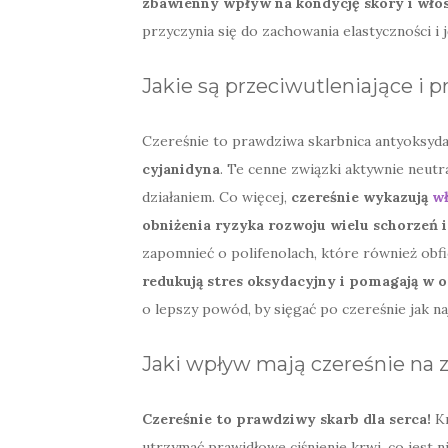
zbawienny wpływ na kondycję skóry i wło
przyczynia się do zachowania elastyczności i 
Jakie są przeciwutleniające i 
Czereśnie to prawdziwa skarbnica antyoksyd
cyjanidyna
. Te cenne związki aktywnie neutr
działaniem. Co więcej,
czereśnie wykazują
wł
obniżenia ryzyka rozwoju wielu schorzeń 
zapomnieć o polifenolach, które również obf
redukują stres oksydacyjny i pomagają w 
o lepszy powód, by sięgać po czereśnie jak naj
Jaki wpływ mają czereśnie na 
Czereśnie to prawdziwy skarb dla serca!
Kr
utrzymać prawidłowe ciśnienie krwi, co jest n