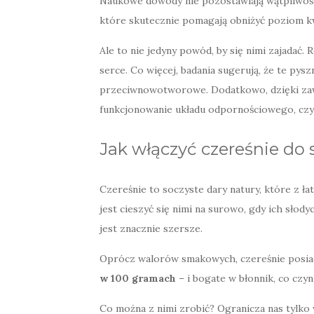
Naukowe dowody nie pozostawiają wątpliwości:
które skutecznie pomagają obniżyć poziom 
Ale to nie jedyny powód, by się nimi zajadać
serce. Co więcej, badania sugerują, że te py
przeciwnowotworowe. Dodatkowo, dzięki zaw
funkcjonowanie układu odpornościowego, czyn
Jak włączyć czereśnie do 
Czereśnie to soczyste dary natury, które z ła
jest cieszyć się nimi na surowo, gdy ich słody
jest znacznie szersze.
Oprócz walorów smakowych, czereśnie posiada
w 100 gramach
– i bogate w błonnik, co czyn
Co można z nimi zrobić? Ogranicza nas tylko 