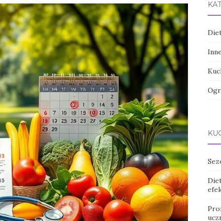
KA
Die
Inn
Kuc
Ogr
KUC
Sez
Diet
efek
Pro
ucz