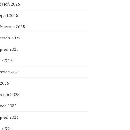
dzień 2025
topad 2025
dziernik 2025
esień 2025
rpień 2025
ec 2025
rwiec 2025
 2025
ecień 2025
zec 2025
rpień 2024
ec 2024