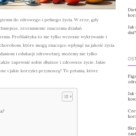
Die
kor
ążeniu do zdrowego i pełnego życia. W erze, gdy
Jak
chniejsze, zrozumienie znaczenia działań
dni?
nia. Profilaktyka to nie tylko wczesne wykrywanie i
 chorobom, które mogą znacząco wpłynąć na jakość życia.
aniom i edukacji zdrowotnej, możemy nie tylko
OS
także zapewnić sobie dłuższe i zdrowsze życie. Jakie
wne i jakie korzyści przynoszą? To pytania, które
Figa
zdr
Jak
kos
Cze
ia?
kor
Skr
zas