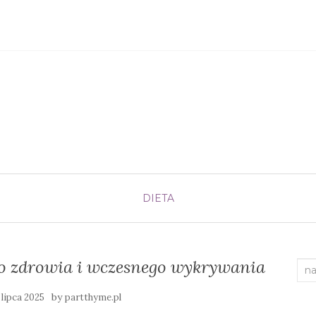
DIETA
 do zdrowia i wczesnego wykrywania
Sea
for:
by
 lipca 2025
partthyme.pl