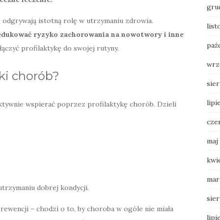
gru
odgrywają istotną rolę w utrzymaniu zdrowia.
lis
edukować ryzyko zachorowania na nowotwory i inne
paź
ączyć profilaktykę do swojej rutyny.
wrz
yki chorób?
sie
lipi
tywnie wspierać poprzez profilaktykę chorób. Dzieli
cze
maj
kwi
mar
utrzymaniu dobrej kondycji.
sie
rewencji – chodzi o to, by choroba w ogóle nie miała
lipi