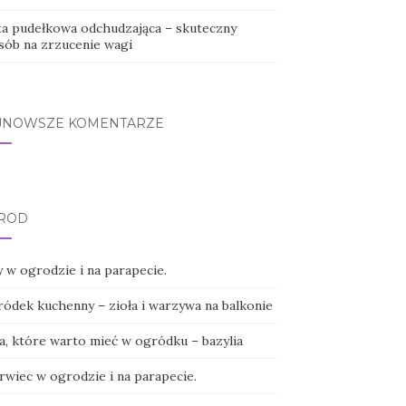
ta pudełkowa odchudzająca – skuteczny
sób na zrzucenie wagi
JNOWSZE KOMENTARZE
RÓD
 w ogrodzie i na parapecie.
ódek kuchenny – zioła i warzywa na balkonie
ła, które warto mieć w ogródku – bazylia
rwiec w ogrodzie i na parapecie.