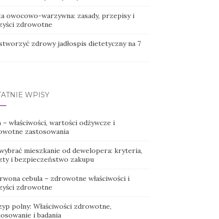
ta owocowo-warzywna: zasady, przepisy i
zyści zdrowotne
 stworzyć zdrowy jadłospis dietetyczny na 7
TATNIE WPISY
 – właściwości, wartości odżywcze i
owotne zastosowania
 wybrać mieszkanie od dewelopera: kryteria,
zty i bezpieczeństwo zakupu
rwona cebula – zdrowotne właściwości i
zyści zdrowotne
zyp polny: Właściwości zdrowotne,
tosowanie i badania