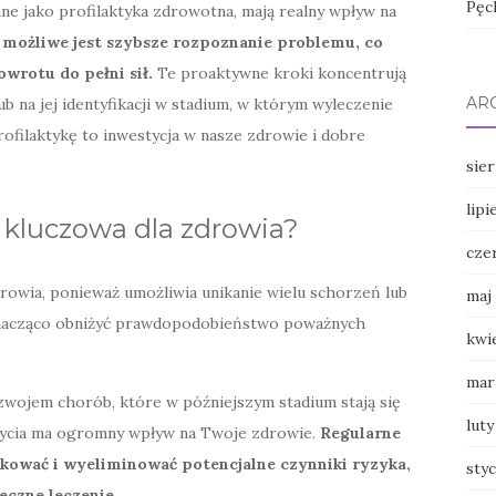
Pęc
ne jako profilaktyka zdrowotna, mają realny wpływ na
j możliwe jest szybsze rozpoznanie problemu, co
rotu do pełni sił.
Te proaktywne kroki koncentrują
AR
b na jej identyfikacji w stadium, w którym wyleczenie
profilaktykę to inwestycja w nasze zdrowie i dobre
sie
lipi
t kluczowa dla zdrowia?
cze
rowia, ponieważ umożliwia unikanie wielu schorzeń lub
maj
znacząco obniżyć prawdopodobieństwo poważnych
kwi
mar
wojem chorób, które w późniejszym stadium stają się
luty
l życia ma ogromny wpływ na Twoje zdrowie.
Regularne
kować i wyeliminować potencjalne czynniki ryzyka,
sty
eczne leczenie.