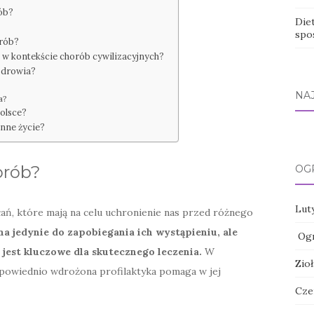
ób?
Die
spo
orób?
 w kontekście chorób cywilizacyjnych?
zdrowia?
NA
a?
olsce?
nne życie?
orób?
OG
Luty
łań, które mają na celu uchronienie nas przed różnego
na jedynie do zapobiegania ich wystąpieniu, ale
Ogr
jest kluczowe dla skutecznego leczenia.
W
Zio
dpowiednio wdrożona profilaktyka pomaga w jej
Cze