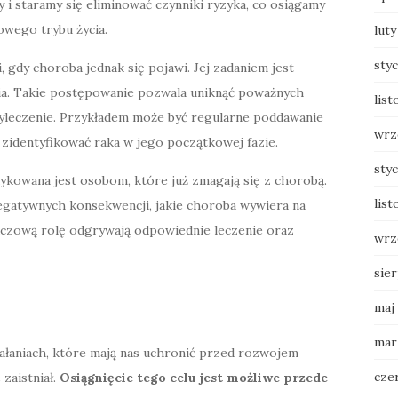
 i staramy się eliminować czynniki ryzyka, co osiągamy
wego trybu życia.
luty
sty
, gdy choroba jednak się pojawi. Jej zadaniem jest
nia. Takie postępowanie pozwala uniknąć poważnych
list
wyleczenie. Przykładem może być regularne poddawanie
wrz
identyfikować raka w jego początkowej fazie.
sty
ykowana jest osobom, które już zmagają się z chorobą.
list
egatywnych konsekwencji, jakie choroba wywiera na
luczową rolę odgrywają odpowiednie leczenie oraz
wrz
sie
maj
mar
iałaniach, które mają nas uchronić przed rozwojem
cze
zaistniał.
Osiągnięcie tego celu jest możliwe przede