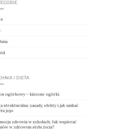
TEGORIE
ta
e
hnia
ód
HNIA I DIETA
on ogórkowy – kiszone ogórki.
a strukturalna: zasady, efekty i jak unikać
tu jojo
mocja zdrowia w szkołach: Jak wspierać
niów w zdrowym stylu życia?