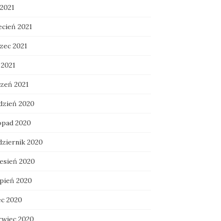
 2021
ecień 2021
zec 2021
 2021
czeń 2021
dzień 2020
topad 2020
dziernik 2020
esień 2020
rpień 2020
ec 2020
rwiec 2020