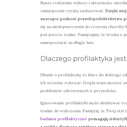
Nasze codzienne wybory i aktywności, określa
zmniejszenie ryzyka zachorowań.
Dzięki nie
znacząco podnosi prawdopodobieństwo pow
się na niedopuszczeniu do rozwoju choroby lu
jest jeszcze realne. Pamiętajmy, że troska o 
samopoczucie na długie lata.
Dlaczego profilaktyka jes
Dbanie o profilaktykę to klucz do dobrego zd
ich wczesne wykrycie. Dzięki temu możesz 
problemów zdrowotnych w przyszłości.
Ignorowanie profilaktyki może skutkować roz
trudne do wyleczenia. Pamiętaj, że Twój sty
badania profilaktyczne
pomagają zidentyfi
a szybka diagnoza zwiększa szanse na skut