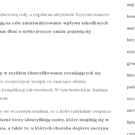
maj
luczową rolę, a regularna aktywność fizyczna stanowi
kwi
ają na celu zminimalizowanie wpływu szkodliwych
mar
m dbać o siebie jeszcze zanim pojawią się
luty
sty
gru
ę w szybkim identyfikowaniu rozwijających się
lis
ze rozpoczęcie terapii, co znacząco obniża
paź
omplikacji zdrowotnych. W tym kontekście, badania
ment.
wrz
sie
 we wczesnym stadium, co z kolei radykalnie zwiększa
arne testy identyfikują osoby, które znajdują się w
lipi
, a także te, u których choroba dopiero zaczyna
cze