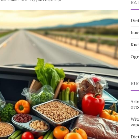
KA
Die
Inn
Kuc
Ogr
KUC
Arb
orz
Wita
zap
Diet