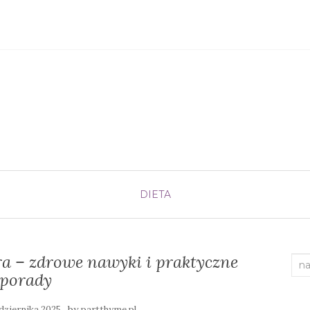
DIETA
ira – zdrowe nawyki i praktyczne
Sea
porady
for:
by
dziernika 2025
partthyme.pl