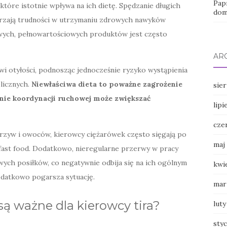
Pap
które istotnie wpływa na ich dietę. Spędzanie długich
dom
twarzają trudności w utrzymaniu zdrowych nawyków
owych, pełnowartościowych produktów jest często
AR
wi otyłości, podnosząc jednocześnie ryzyko wystąpienia
licznych.
Niewłaściwa dieta to poważne zagrożenie
sie
enie koordynacji ruchowej może zwiększać
lipi
cze
rzyw i owoców, kierowcy ciężarówek często sięgają po
maj
fast food. Dodatkowo, nieregularne przerwy w pracy
wych posiłków, co negatywnie odbija się na ich ogólnym
kwi
odatkowo pogarsza sytuację.
mar
są ważne dla kierowcy tira?
luty
sty