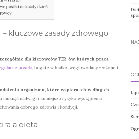
h w trasie?
we posiłki na każdy dzień
Die
erowcy
spo
ra – kluczowe zasady zdrowego
NA
szczególnie dla kierowców TIR-ów, których praca
egularne posiłki
, bogate w białko, węglowodany złożone i
OG
nieniu organizmu, które wspiera ich w długich
Lipi
 uniknąć nadwagi i zmniejsza ryzyko wystąpienia
Cze
achowania dobrego zdrowia i kondycji.
Sier
ira a dieta
Ogr