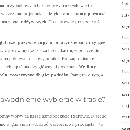
lipi
na przypadkowych barach przydrożnych, warto
 w szczelne pojemniki –
dzięki temu mamy pewność,
luty
n wartości odżywczych.
To naprawdę prostsze niż
sty
list
 gulasze, pożywne zupy, aromatyczne sosy i sycące
wrz
u.
Ugotowany ryż, kasza lub makaron, w połączeniu z
ja na pełnowartościowy posiłek. Nie zapominajmy
sty
na schrupać między głównymi posiłkami.
Wędliny
list
dealni towarzysze długiej podróży.
Pamiętaj o tym, a
wrz
sie
nawodnienie wybierać w trasie?
maj
gromny wpływ na nasze samopoczucie i zdrowie. Dlatego
mar
anie organizmu i wybierać wartościowe przekąski – to
cze