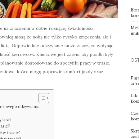
Bło
kor
Mel
uje na znaczeniu w dobie rosnącej świadomości
uni
wnicą niosą ze sobą nie tylko ryzyko zmęczenia, ale i
dietą. Odpowiednie odżywianie może znacząco wpłynąć
ność kierowców. Kluczowe jest zatem, aby posiłki były
OS
 planowanie dostosowane do specyfiki pracy w trasie.
eniowe, które mogą poprawić komfort jazdy oraz
Figa
zdr
Jak
kos
y zdrowego odżywiania
Cze
kor
 tira?
asie?
Skr
ć w trasie?
zas