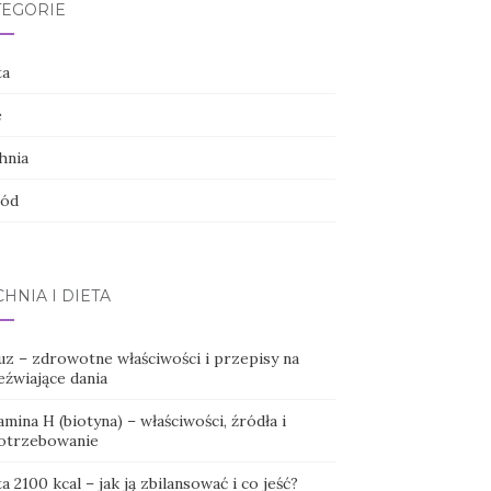
TEGORIE
ta
e
hnia
ód
HNIA I DIETA
uz – zdrowotne właściwości i przepisy na
eźwiające dania
mina H (biotyna) – właściwości, źródła i
otrzebowanie
a 2100 kcal – jak ją zbilansować i co jeść?