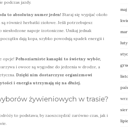
e podczas jazdy.
maj
da to absolutny numer jeden!
Staraj się wypijać około
kwi
są również herbatki ziołowe. Jeśli potrzebujesz
niesłodzone napoje izotoniczne. Unikaj jednak
mar
 początku dają kopa, szybko powodują spadek energii i
luty
sty
e opcje!
Pełnoziarniste kanapki to świetny wybór,
gru
arzywa i owoce są wygodne do jedzenia w drodze, a
etyczna.
Dzięki nim dostarczysz organizmowi
lis
tości i energia utrzymają się na dłużej.
paź
wyborów żywieniowych w trasie?
wrz
sie
róży to podstawa, by zaoszczędzić zarówno czas, jak i
lipi
wie.