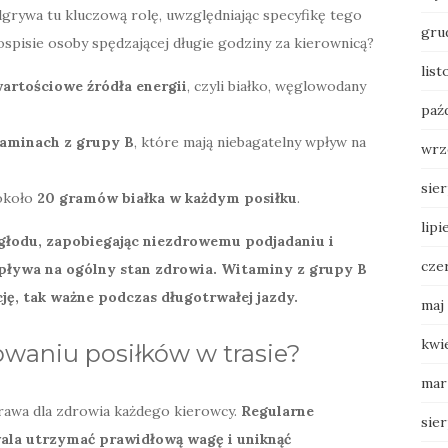
dgrywa tu kluczową rolę, uwzględniając specyfikę tego
gru
spisie osoby spędzającej długie godziny za kierownicą?
lis
artościowe źródła energii
, czyli białko, węglowodany
paź
aminach z grupy B
, które mają niebagatelny wpływ na
wrz
sie
 około
20 gramów białka w każdym posiłku
.
lipi
głodu, zapobiegając niezdrowemu podjadaniu i
cze
wpływa na ogólny stan zdrowia.
Witaminy z grupy B
ę, tak ważne podczas długotrwałej jazdy.
maj
kwi
owaniu posiłków w trasie?
mar
rawa dla zdrowia każdego kierowcy.
Regularne
sie
wala utrzymać prawidłową wagę i uniknąć