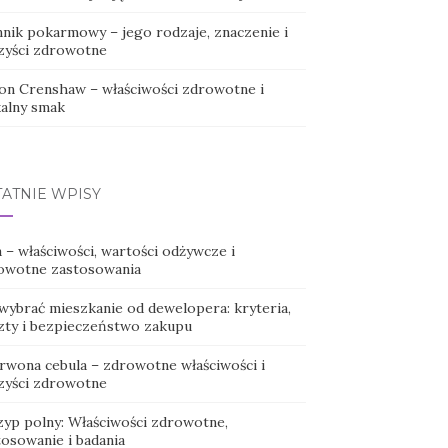
nnik pokarmowy – jego rodzaje, znaczenie i
zyści zdrowotne
on Crenshaw – właściwości zdrowotne i
kalny smak
TATNIE WPISY
 – właściwości, wartości odżywcze i
owotne zastosowania
 wybrać mieszkanie od dewelopera: kryteria,
zty i bezpieczeństwo zakupu
rwona cebula – zdrowotne właściwości i
zyści zdrowotne
zyp polny: Właściwości zdrowotne,
tosowanie i badania