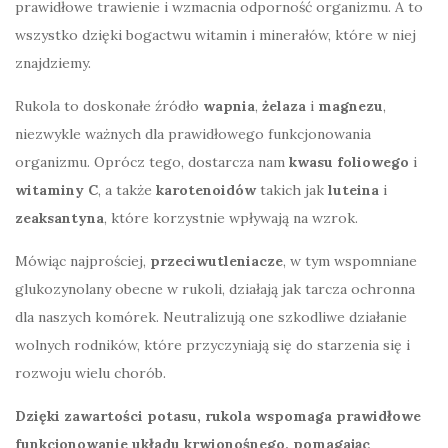
prawidłowe trawienie i wzmacnia odporność organizmu. A to
wszystko dzięki bogactwu witamin i minerałów, które w niej
znajdziemy.
Rukola to doskonałe źródło
wapnia
,
żelaza
i
magnezu
,
niezwykle ważnych dla prawidłowego funkcjonowania
organizmu. Oprócz tego, dostarcza nam
kwasu foliowego
i
witaminy C
, a także
karotenoidów
takich jak
luteina
i
zeaksantyna
, które korzystnie wpływają na wzrok.
Mówiąc najprościej,
przeciwutleniacze
, w tym wspomniane
glukozynolany obecne w rukoli, działają jak tarcza ochronna
dla naszych komórek. Neutralizują one szkodliwe działanie
wolnych rodników, które przyczyniają się do starzenia się i
rozwoju wielu chorób.
Dzięki zawartości potasu, rukola wspomaga prawidłowe
funkcjonowanie układu krwionośnego, pomagając