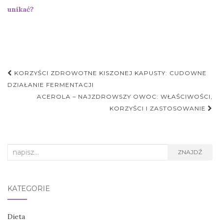
unikać?
Nawigacja
KORZYŚCI ZDROWOTNE KISZONEJ KAPUSTY: CUDOWNE
postu
DZIAŁANIE FERMENTACJI
ACEROLA – NAJZDROWSZY OWOC: WŁAŚCIWOŚCI,
KORZYŚCI I ZASTOSOWANIE
Search
ZNAJDŹ
for:
KATEGORIE
Dieta