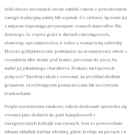
Jeśli chcesz urozmaicić swoje sałatki, rukola z powodzeniem
zastąpi tradycyjną sałatę lub szpinak. Co ciekawe, łączenie jej
z mięsem wspomaga przyswajanie cennych minerałów. Nic
dziwnego, że często gości w dietach cateringowych,
stanowiąc sprzymierzeńca w walce o wymarzoną sylwetkę.
Możesz ją błyskawicznie podsmażyć na aromatycznej oliwie z
czosnkiem albo dodać pod koniec pieczenia do pizzy, by
nadać jej pikantnego charakteru. Szukasz nietypowych
połączeń? Spróbuj rukoli z owocami, na przykład słodkim
granatem, orzeźwiającymi pomarańczami lub soczystymi
truskawkami.
Dzięki wyrazistemu smakowi, rukola doskonale sprawdza się
również jako dodatek do past kanapkowych i
energetycznych koktajli warzywnych. Jest to powszechnie
lubiany składnik kuchni włoskiej, gdzie króluje na pizzach i w