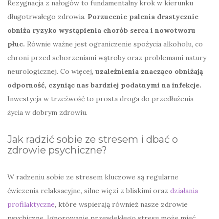
Rezygnacja z nałogów to fundamentalny krok w kierunku
długotrwałego zdrowia.
Porzucenie palenia drastycznie
obniża ryzyko wystąpienia chorób serca i nowotworu
płuc.
Równie ważne jest ograniczenie spożycia alkoholu, co
chroni przed schorzeniami wątroby oraz problemami natury
neurologicznej. Co więcej,
uzależnienia znacząco obniżają
odporność, czyniąc nas bardziej podatnymi na infekcje.
Inwestycja w trzeźwość to prosta droga do przedłużenia
życia w dobrym zdrowiu.
Jak radzić sobie ze stresem i dbać o
zdrowie psychiczne?
W radzeniu sobie ze stresem kluczowe są regularne
ćwiczenia relaksacyjne, silne więzi z bliskimi oraz
działania
profilaktyczne
, które wspierają również nasze zdrowie
psychiczne. Ignorowanie przewlekłego stresu może mieć