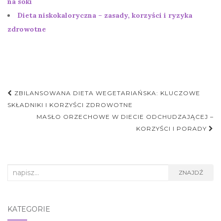
na soki
Dieta niskokaloryczna – zasady, korzyści i ryzyka
zdrowotne
Nawigacja
ZBILANSOWANA DIETA WEGETARIAŃSKA: KLUCZOWE
postu
SKŁADNIKI I KORZYŚCI ZDROWOTNE
MASŁO ORZECHOWE W DIECIE ODCHUDZAJĄCEJ –
KORZYŚCI I PORADY
Search
ZNAJDŹ
for:
KATEGORIE