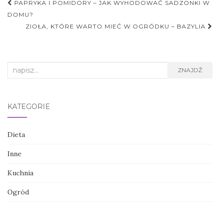
Nawigacja
PAPRYKA I POMIDORY – JAK WYHODOWAĆ SADZONKI W
postu
DOMU?
ZIOŁA, KTÓRE WARTO MIEĆ W OGRÓDKU – BAZYLIA
Search
ZNAJDŹ
for:
KATEGORIE
Dieta
Inne
Kuchnia
Ogród