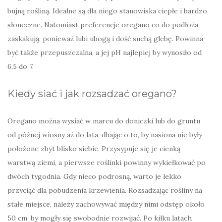
bujną rośliną. Idealne są dla niego stanowiska ciepłe i bardzo
słoneczne. Natomiast preferencje oregano co do podłoża
zaskakują, ponieważ lubi ubogą i dość suchą glebę. Powinna
być także przepuszczalna, a jej pH najlepiej by wynosiło od
6,5 do 7.
Kiedy siać i jak rozsadzać oregano?
Oregano można wysiać w marcu do doniczki lub do gruntu
od późnej wiosny aż do lata, dbając o to, by nasiona nie były
położone zbyt blisko siebie. Przysypuje się je cienką
warstwą ziemi, a pierwsze roślinki powinny wykiełkować po
dwóch tygodnia. Gdy nieco podrosną, warto je lekko
przyciąć dla pobudzenia krzewienia. Rozsadzając rośliny na
stałe miejsce, należy zachowywać między nimi odstęp około
50 cm, by mogły się swobodnie rozwijać. Po kilku latach