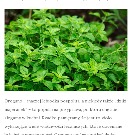
Oregano – inaczej lebiodka pospolita, a niekiedy także „dziki
majeranek” – to popularna przyprawa, po którą chętnie
sięgamy w kuchni. Rzadko pamiętamy, że jest to zioło
wykazujące wiele właściwości leczniczych, które doceniane
były już w starożytności. Oregano można spotkać dziko