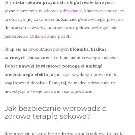
Aby
dieta sokowa przyniosła długotrwałe korzyści
i
płynnie przeszła w
zdrowe odżywianie
, kluczowe jest to, co
zrobisz po jej zakończeniu. Zamiast gwałtownego powrotu
do starych nawyków, postaw na stopniowe wzbogacanie
jadłospisu o
zbilansowane posiłki
.
Skup się na produktach pełnych
błonnika, białka i
zdrowych tłuszczów
– to fundament trwałego sukcesu.
Dobre nawyki żywieniowe pomogą ci uniknąć
niechcianego efektu jo-jo
, czyli szybkiego powrotu do
wagi sprzed detoksu. Pamiętaj, że mądre odżywianie to
inwestycja w twoje zdrowie i samopoczucie.
Jak bezpiecznie wprowadzić
zdrową terapię sokową?
Rozpoczęcie przygody ze zdrową terapią sokową to krok,