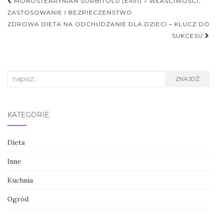
Nawigacja
MONOSTEARYNIAN SORBITOLU (E491) – WŁAŚCIWOŚCI,
postu
ZASTOSOWANIE I BEZPIECZEŃSTWO
ZDROWA DIETA NA ODCHUDZANIE DLA DZIECI – KLUCZ DO
SUKCESU
Search
ZNAJDŹ
for:
KATEGORIE
Dieta
Inne
Kuchnia
Ogród