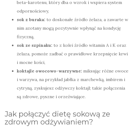
beta-karotenu, który dba o wzrok i wspiera system
odpornościowy,
sok z buraka:
to doskonałe źródło żelaza, a zawarte w
nim azotany mogą pozytywnie wpłynąć na kondycję
fizyczną,
sok ze szpinaku:
to z kolei źródło witamin A i K oraz
żelaza, pomoże zadbać o prawidłowe krzepnięcie krwi
i mocne kości,
koktajle owocowo-warzywne:
miksując różne owoce
i warzywa, na przykład jabłka z marchewką, imbirem i
cytryną, zyskujesz odżywczy koktajl; takie połączenia
są zdrowe, pyszne i orzeźwiające.
Jak połączyć dietę sokową ze
zdrowym odżywianiem?