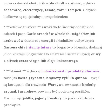
uniwersalny składnik. Jeśli wolisz białko roślinne, wybierz
soczewicę, ciecierzycę, fasolę, tofu i tempeh
. Odżywki
białkowe są opcjonalnym uzupełnieniem.
* **Zdrowe tłuszcze:**
awokado
to świetny dodatek do
sałatek i past. Garść
orzechów włoskich, migdałów lub
nerkowców
dostarczy energii i składników odżywczych.
Nasiona chia i
siemię lniane
to bogactwo błonnika, dodawaj
je do koktajli i jogurtów. Do smażenia i sałatek używaj
oliwy
z oliwek extra virgin lub oleju kokosowego
.
* **Błonnik:** wybieraj
pełnoziarniste produkty zbożowe
,
takie jak
kasza gryczana, brązowy ryż lub quinoa
– sycą i
są korzystne dla trawienia.
Warzywa
, zwłaszcza
brokuły,
szpinak i marchew
, powinny być podstawą posiłków.
Owoce
, np.
jabłka, jagody i maliny
, to pyszna i zdrowa
przekąska.