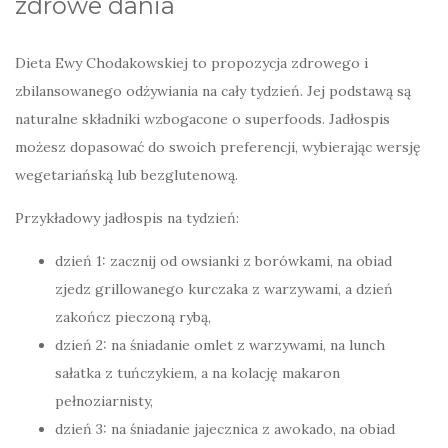
zdrowe dania
Dieta Ewy Chodakowskiej to propozycja zdrowego i
zbilansowanego odżywiania na cały tydzień. Jej podstawą są
naturalne składniki wzbogacone o superfoods. Jadłospis
możesz dopasować do swoich preferencji, wybierając wersję
wegetariańską lub bezglutenową.
Przykładowy jadłospis na tydzień:
dzień 1: zacznij od owsianki z borówkami, na obiad
zjedz grillowanego kurczaka z warzywami, a dzień
zakończ pieczoną rybą,
dzień 2: na śniadanie omlet z warzywami, na lunch
sałatka z tuńczykiem, a na kolację makaron
pełnoziarnisty,
dzień 3: na śniadanie jajecznica z awokado, na obiad