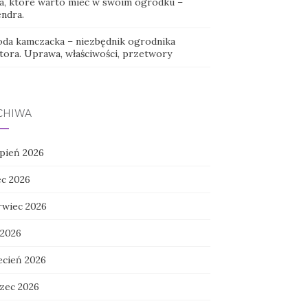
ła, które warto mieć w swoim ogródku –
endra.
oda kamczacka – niezbędnik ogrodnika
tora. Uprawa, właściwości, przetwory
CHIWA
rpień 2026
ec 2026
rwiec 2026
 2026
ecień 2026
zec 2026