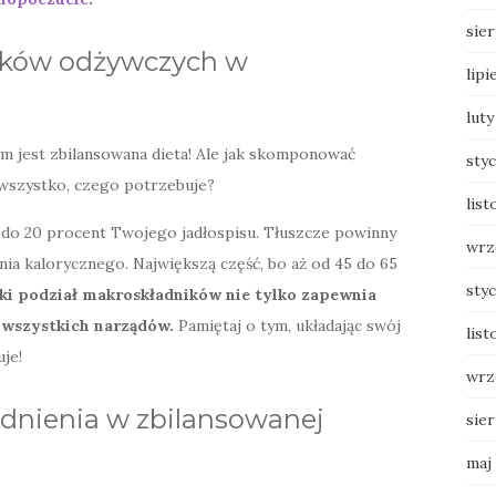
sie
ników odżywczych w
lipi
luty
m jest zbilansowana dieta! Ale jak skomponować
sty
wszystko, czego potrzebuje?
list
0 do 20 procent Twojego jadłospisu. Tłuszcze powinny
wrz
a kalorycznego. Największą część, bo aż od 45 do 65
sty
ki podział makroskładników nie tylko zapewnia
ę wszystkich narządów.
Pamiętaj o tym, układając swój
list
je!
wrz
odnienia w zbilansowanej
sie
maj