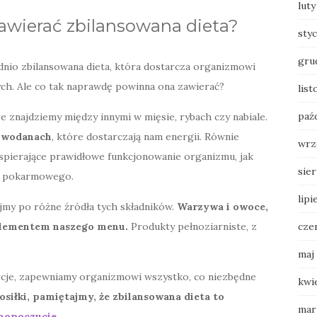
luty
zawierać zbilansowana dieta?
sty
gru
io zbilansowana dieta, która dostarcza organizmowi
ch. Ale co tak naprawdę powinna ona zawierać?
lis
paź
re znajdziemy między innymi w mięsie, rybach czy nabiale.
lowodanach
, które dostarczają nam energii. Równie
wrz
wspierające prawidłowe funkcjonowanie organizmu, jak
sie
du pokarmowego.
lipi
jmy po różne źródła tych składników.
Warzywa i owoce,
cze
elementem naszego menu.
Produkty pełnoziarniste, z
maj
cje, zapewniamy organizmowi wszystko, co niezbędne
kwi
osiłki, pamiętajmy, że zbilansowana dieta to
mar
amopoczucie
.