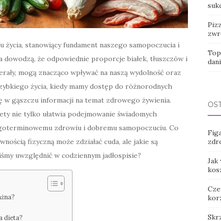
suk
Pizz
zwr
lu życia, stanowiący fundament naszego samopoczucia i
Top
 dowodzą, że odpowiednie proporcje białek, tłuszczów i
dan
erały, mogą znacząco wpływać na naszą wydolność oraz
zybkiego życia, kiedy mamy dostęp do różnorodnych
ę w gąszczu informacji na temat zdrowego żywienia.
OS
iety nie tylko ułatwia podejmowanie świadomych
ługoterminowemu zdrowiu i dobremu samopoczuciu. Co
Figa
zdr
wnością fizyczną może zdziałać cuda, ale jakie są
niśmy uwzględnić w codziennym jadłospisie?
Jak
kos
Cze
ażna?
kor
Skr
a dieta?