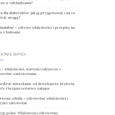
ces w odchudzaniu?
a dla diabetyków: jak ją przygotować i na co
ócić uwagę?
inambur – zdrowe właściwości i przepisy na
ia z bulwami
TATNIE WPISY
 – właściwości, wartości odżywcze i
owotne zastosowania
 wybrać mieszkanie od dewelopera: kryteria,
zty i bezpieczeństwo zakupu
rwona cebula – zdrowotne właściwości i
zyści zdrowotne
zyp polny: Właściwości zdrowotne,