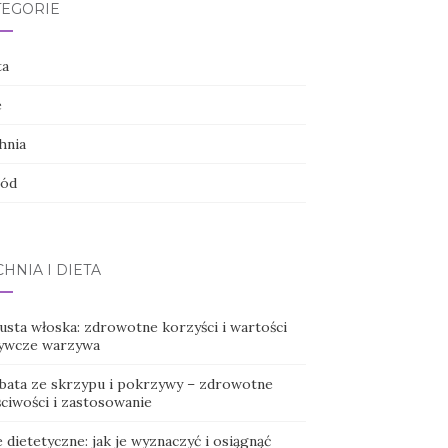
TEGORIE
ta
e
hnia
ód
HNIA I DIETA
usta włoska: zdrowotne korzyści i wartości
ywcze warzywa
bata ze skrzypu i pokrzywy – zdrowotne
ściwości i zastosowanie
 dietetyczne: jak je wyznaczyć i osiągnąć