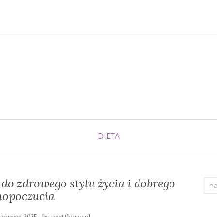
DIETA
do zdrowego stylu życia i dobrego
Sea
opoczucia
for:
by
czerwca 2025
partthyme.pl