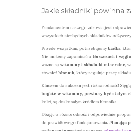
Jakie składniki powinna 
Fundamentem naszego zdrowia jest odpowiedn
wszystkich niezbędnych składników odżywczy
Przede wszystkim, potrzebujemy
białka
, któ
Nie możemy zapominać o
tłuszczach i węg
ważne są
witaminy i składniki mineralne
, 
również
błonnik
, który reguluje pracę ukła
Kluczem do sukcesu jest różnorodność! Sięga
bogate w witaminy, powinny być stałym 
kolei, są doskonałym źródłem błonnika.
Dbając o różnorodność i odpowiednie propor
do prawidłowego funkcjonowania.
Planując p
najlepsza inwestycja w nasze
zdrowie i s