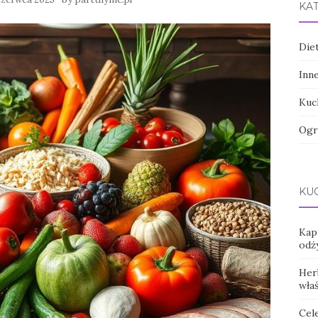
KA
Die
Inn
Kuc
Ogr
KUC
Kap
odż
Her
wła
Cele