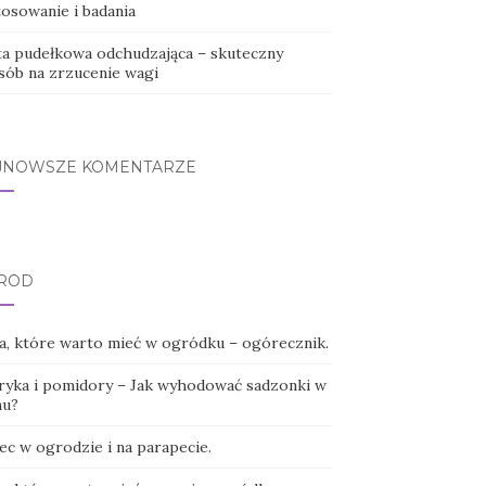
tosowanie i badania
ta pudełkowa odchudzająca – skuteczny
sób na zrzucenie wagi
JNOWSZE KOMENTARZE
RÓD
ła, które warto mieć w ogródku – ogórecznik.
ryka i pomidory – Jak wyhodować sadzonki w
u?
ec w ogrodzie i na parapecie.