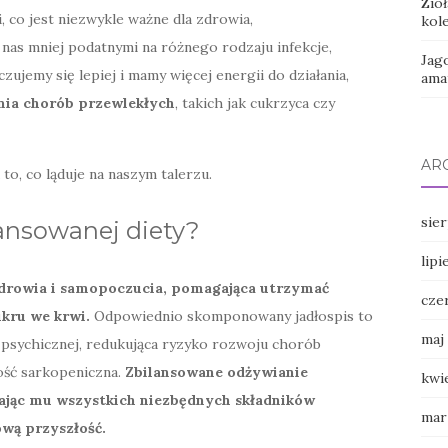
Zio
 co jest niezwykle ważne dla zdrowia,
kol
nas mniej podatnymi na różnego rodzaju infekcje,
Jag
ujemy się lepiej i mamy więcej energii do działania,
ama
nia chorób przewlekłych
, takich jak cukrzyca czy
AR
to, co ląduje na naszym talerzu.
sie
lansowanej diety?
lipi
 zdrowia i samopoczucia, pomagająca utrzymać
cze
kru we krwi.
Odpowiednio skomponowany jadłospis to
maj
i psychicznej, redukująca ryzyko rozwoju chorób
łość sarkopeniczna.
Zbilansowane odżywianie
kwi
ając mu wszystkich niezbędnych składników
mar
wą przyszłość.