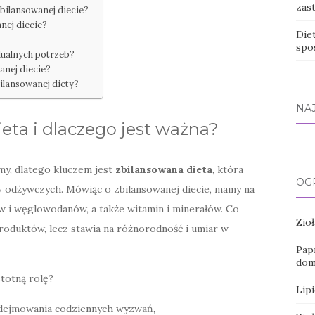
zas
bilansowanej diecie?
nej diecie?
Die
spo
dualnych potrzeb?
anej diecie?
ilansowanej diety?
NA
ieta i dlaczego jest ważna?
my, dlatego kluczem jest
zbilansowana dieta
, która
OG
 odżywczych. Mówiąc o zbilansowanej diecie, mamy na
w i węglowodanów, a także witamin i minerałów. Co
Zio
produktów, lecz stawia na różnorodność i umiar w
Pap
dom
totną rolę?
Lipi
podejmowania codziennych wyzwań,