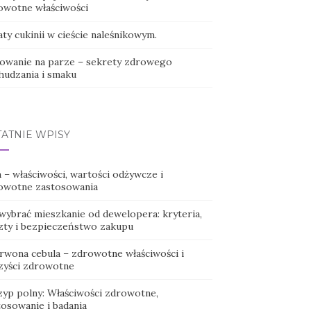
owotne właściwości
ty cukinii w cieście naleśnikowym.
owanie na parze – sekrety zdrowego
hudzania i smaku
TATNIE WPISY
 – właściwości, wartości odżywcze i
owotne zastosowania
 wybrać mieszkanie od dewelopera: kryteria,
zty i bezpieczeństwo zakupu
rwona cebula – zdrowotne właściwości i
zyści zdrowotne
zyp polny: Właściwości zdrowotne,
tosowanie i badania