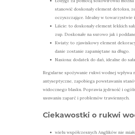
Łodygi: za pomocą sokowirówki można 
stanowić doskonały element detoksu, z
oczyszczające. Idealny w towarzystwie
Liście: to doskonały element lekkich sa
zup. Doskonałe na surowo jak i poddan
Kwiaty: to zjawiskowy element dekoracy
danie zostanie zapamiętane na długo.
Nasiona: dodatek do dań, idealne do sała
Regularne spożywanie rukwi wodnej wpływa n
antyseptyczne, zapobiega powstawaniu stanów
widocznego blasku. Poprawia jędrność i ogól
usuwaniu zaparć i problemów trawiennych.
Ciekawostki o rukwi wo
wielu współczesnych Anglików nie miało