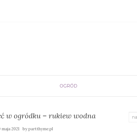
OGRÓD
ieć w ogródku – rukiew wodna
Sea
for:
by
0 maja 2021
partthyme.pl