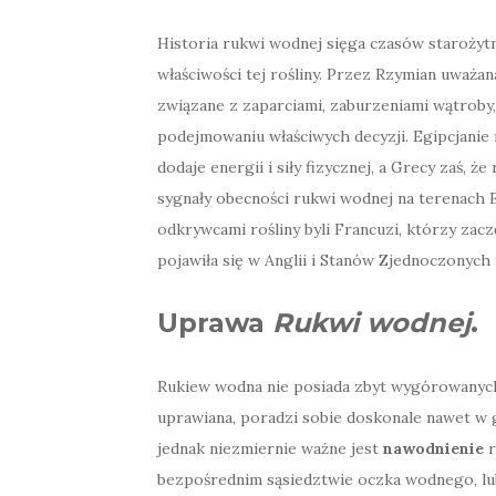
Historia rukwi wodnej sięga czasów starożyt
właściwości tej rośliny. Przez Rzymian uważana
związane z zaparciami, zaburzeniami wątroby,
podejmowaniu właściwych decyzji. Egipcjanie 
dodaje energii i siły fizycznej, a Grecy zaś, ż
sygnały obecności rukwi wodnej na terenach 
odkrywcami rośliny byli Francuzi, którzy zaczę
pojawiła się w Anglii i Stanów Zjednoczonych 
Uprawa
Rukwi wodnej
.
Rukiew wodna nie posiada zbyt wygórowanych 
uprawiana, poradzi sobie doskonale nawet w g
jednak niezmiernie ważne jest
nawodnienie
r
bezpośrednim sąsiedztwie oczka wodnego, lu