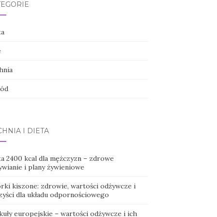
TEGORIE
ta
e
hnia
ód
HNIA I DIETA
ta 2400 kcal dla mężczyzn – zdrowe
ywianie i plany żywieniowe
rki kiszone: zdrowie, wartości odżywcze i
zyści dla układu odpornościowego
kuły europejskie – wartości odżywcze i ich