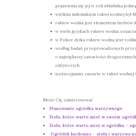
pojawienia się jej w roli składnika jedn
wielkim miłośnikiem rukwi wodnej był 
rukiew wodna jest elementem herbów ki
w wielu językach rukiew wodna oznacza
w Polsce dzika rukiew wodna jest rośli
według badań przeprowadzonych przez W
o największej zawartości drogocennych 
odżywczych
izotiocyjaniny zawarte w rukwi wodnej
Może Cię zainteresować
Planowanie ogródka warzywnego
Zioła, które warto mieć w swoim ogródk
Zioła, które warto mieć w ogródku – og
Ogródek kuchenny – zioła i warzywa na