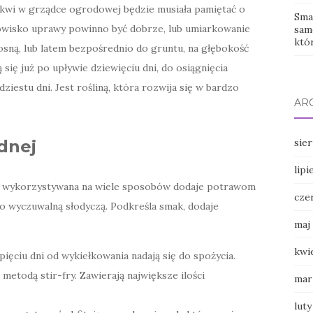
ukwi w grządce ogrodowej będzie musiała pamiętać o
Sma
nowisko uprawy powinno być dobrze, lub umiarkowanie
sam
któr
sną, lub latem bezpośrednio do gruntu, na głębokość
 się już po upływie dziewięciu dni, do osiągnięcia
ziestu dni. Jest rośliną, która rozwija się w bardzo
AR
sie
dnej
lipi
hni wykorzystywana na wiele sposobów dodaje potrawom
cze
 wyczuwalną słodyczą. Podkreśla smak, dodaje
maj
kwi
 pięciu dni od wykiełkowania nadają się do spożycia.
etodą stir-fry. Zawierają największe ilości
mar
luty