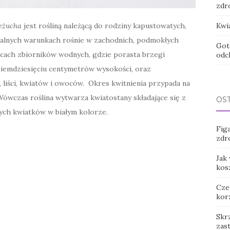
zdr
Kwia
eżucha
jest rośliną należącą do rodziny kapustowatych,
ralnych warunkach rośnie w zachodnich, podmokłych
Got
olicach zbiorników wodnych, gdzie porasta brzegi
odc
siemdziesięciu centymetrów wysokości, oraz
, liści, kwiatów i owoców. Okres kwitnienia przypada na
Wówczas roślina wytwarza kwiatostany składające się z
OS
zych kwiatków w białym kolorze.
Figa
zdr
Jak
kos
Cze
kor
Skr
zas