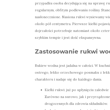
przypadku osoba decydująca się na uprawę r
regularnym, obfitym podlewaniu rośliny. Sta
nasłonecznione. Nasiona rukwi wysiewamy wio
około pół centymetra. Pierwsze kiełki pojawią
dojrzałości potrzebuje natomiast około czterd
szybkim tempie i jest dość ekspansywna.
Zastosowanie rukwi wo
Rukiew wodna jest jadalna w całości. W kuc
ostrego, lekko orzechowego posmaku z lekko
charakteru i nadaje się do każdego dania.
Kiełki rukwi: już po upłynięciu zaledwie
Zarówno na surowo, jak i przyrządzone m
drogocennych dla zdrowia składników.