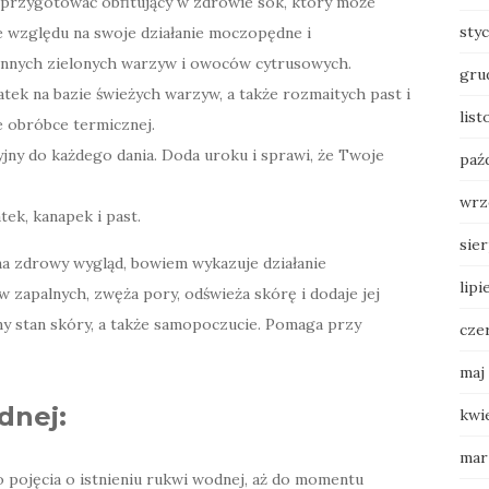
przygotować obfitujący w zdrowie sok, który może
sty
e względu na swoje działanie moczopędne i
 innych zielonych warzyw i owoców cytrusowych.
gru
łatek na bazie świeżych warzyw, a także rozmaitych past i
lis
e obróbce termicznej.
jny do każdego dania. Doda uroku i sprawi, że Twoje
paź
wrz
tek, kanapek i past.
sie
a zdrowy wygląd, bowiem wykazuje działanie
lipi
 zapalnych, zwęża pory, odświeża skórę i dodaje jej
ny stan skóry, a także samopoczucie. Pomaga przy
cze
maj
dnej:
kwi
mar
 pojęcia o istnieniu rukwi wodnej, aż do momentu