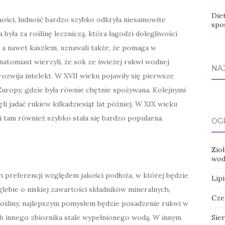
Die
ności, ludność bardzo szybko odkryła niesamowite
spo
 była za roślinę leczniczą, która łagodzi dolegliwości
 a nawet kaszlem, uznawali także, że pomaga w
natomiast wierzyli, że sok ze świeżej rukwi wodnej
NA
e rozwija intelekt. W XVII wieku pojawiły się pierwsze
Europy, gdzie była równie chętnie spożywana. Kolejnymi
li jadać rukiew kilkadziesiąt lat później. W XIX wieku
i tam również szybko stała się bardzo popularna.
OG
Zio
wod
preferencji względem jakości podłoża, w której będzie
Lipi
lebie o niskiej zawartości składników mineralnych,
Cze
ośliny, najlepszym pomysłem będzie posadzenie rukwi w
Sier
b innego zbiornika stale wypełnionego wodą. W innym