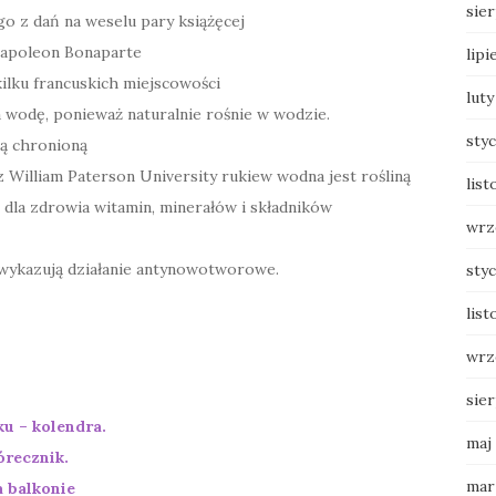
sie
ego z dań na weselu pary książęcej
Napoleon Bonaparte
lipi
lku francuskich miejscowości
luty
 wodę, ponieważ naturalnie rośnie w wodzie.
sty
ną chronioną
illiam Paterson University rukiew wodna jest rośliną
list
dla zdrowia witamin, minerałów i składników
wrz
 wykazują działanie antynowotworowe.
sty
list
wrz
sie
u – kolendra.
maj
órecznik.
mar
 balkonie