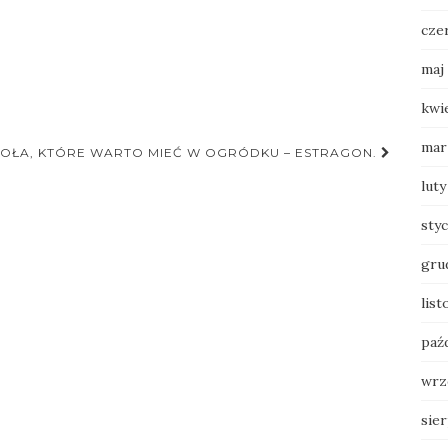
cze
maj
kwi
mar
IOŁA, KTÓRE WARTO MIEĆ W OGRÓDKU – ESTRAGON.
luty
sty
gru
lis
paź
wrz
sie