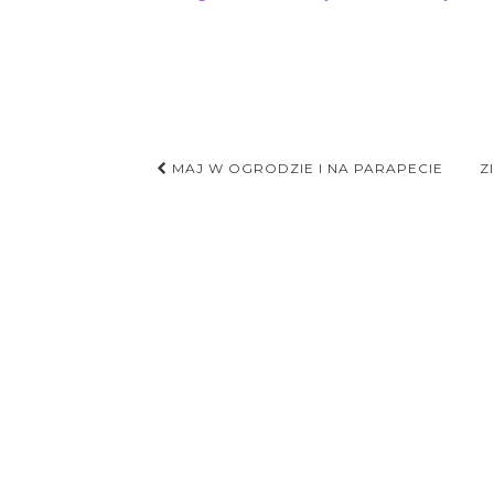
Nawigacja
MAJ W OGRODZIE I NA PARAPECIE
Z
postu