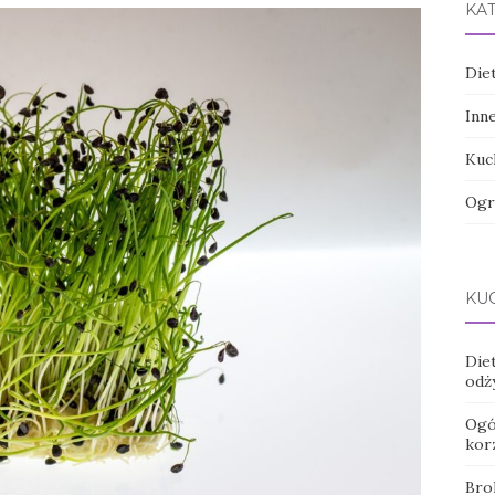
KA
Die
Inn
Kuc
Ogr
KUC
Die
odż
Ogó
kor
Bro