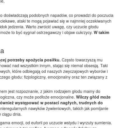
ie,
to doświadczają podobnych napadów, co prowadzi do poczucia
 ciekawe, ataki te mogą pojawiać się w najmniej oczekiwanych
ok jedzenia. Warto zwrócić uwagę, czy uczucie głodu
może to być sygnał ostrzegawczy i objaw cukrzycy.
W takim
ka
ącej potrzeby spożycia posiłku.
Często towarzyszą mu
nować nad wszystkim innym, stając się niemal obsesją. Taki
wych, które odbiegają od naszych zwyczajowych wyborów i
zego głodu: fizjologiczny, emocjonalny oraz ten związany z
em jest rozpoznanie, z jakim rodzajem głodu mamy do
jologiczna, czy może podłoże emocjonalne.
Wilczy głód może
również występować w postaci nagłych, trudnych do
 nieregularnych nawyków żywieniowych, takich jak pomijanie
w ciągu dnia.
gama emocji, od euforii po uczucie wstydu i wyrzuty sumienia.