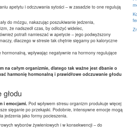
me
niu apetytu i odczuwania sytości – w zasadzie to one regulują
Ko
fe
ały do mózgu, nakazując poszukiwanie jedzenia,
nizm, że nadszedł czas, by odłożyć widelec,
Z
również potrafi namieszać w apetycie – jego podwyższony
maczy, dlaczego w stresie tak chętnie sięgamy po kaloryczne
ę hormonalną, wpływając negatywnie na hormony regulujące
em na całym organizmie, dlatego tak ważne jest dbanie o
ować harmonię hormonalną i prawidłowe odczuwanie głodu
e głodu
m i emocjami.
Pod wpływem stresu organizm produkuje więcej
stsze sięganie po przekąski. Podobnie, intensywne emocje mogą
a jedzenia jako formy pocieszenia.
zdrowych wyborów żywieniowych i w konsekwencji – do