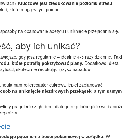
chwilach?
Kluczowe jest zredukowanie poziomu stresu i
etod, które mogą w tym pomóc:
sposoby na opanowanie apetytu i uniknięcie przejadania się.
eść, aby ich unikać?
wiejsze, gdy jesz regularnie – idealnie 4-5 razy dziennie.
Taki
du, które potrafią pokrzyżować plany.
Dodatkowo, dieta
e sytości, skutecznie redukując ryzyko napadów
ndują nam rollercoaster cukrowy, lepiej zaplanować
posób na uniknięcie niezdrowych przekąsek, a tym samym
limy pragnienie z głodem, dlatego regularne picie wody może
organizm.
ecie
wodując pęcznienie treści pokarmowej w żołądku.
W