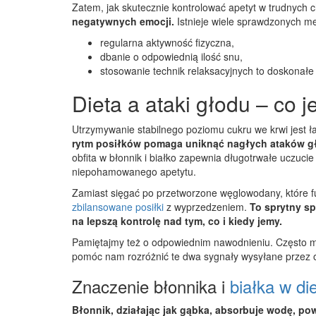
Zatem, jak skutecznie kontrolować apetyt w trudnych 
negatywnych emocji.
Istnieje wiele sprawdzonych m
regularna aktywność fizyczna,
dbanie o odpowiednią ilość snu,
stosowanie technik relaksacyjnych to doskonałe 
Dieta a ataki głodu – co j
Utrzymywanie stabilnego poziomu cukru we krwi jest łat
rytm posiłków pomaga uniknąć nagłych ataków gło
obfita w błonnik i białko zapewnia długotrwałe uczuci
niepohamowanego apetytu.
Zamiast sięgać po przetworzone węglowodany, które fu
zbilansowane posiłki
z wyprzedzeniem.
To sprytny s
na lepszą kontrolę nad tym, co i kiedy jemy.
Pamiętajmy też o odpowiednim nawodnieniu. Często my
pomóc nam rozróżnić te dwa sygnały wysyłane przez 
Znaczenie błonnika i
białka w di
Błonnik, działając jak gąbka, absorbuje wodę, po