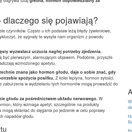
lę odgrywa tutaj
grelina, hormon odpowiedzialny za
 dlaczego się pojawiają?
ele czynników. Często u ich podstaw leżą błędy żywieniowe,
 wykluczyć, że sygnały te wysyła nam organizm z powodu
sty wyzwalacz uczucia nagłej potrzeby zjedzenia.
gą być pierwszym, alarmującym objawem. Podobnie, przyszłe
iadczają wzmożonego apetytu.
zechnie znana jako hormon głodu, daje o sobie znać, gdy
otrzebie spożycia posiłku.
Z kolei leptyna, hormon sytości,
lkie zaburzenia w wydzielaniu tych hormonów mogą prowadzić do
A
anie głodu za pośrednictwem układu nerwowego.
W
Wł
ormon, który wzmaga apetyt, szczególnie na produkty
di
 mogą skłaniać do sięgania po jedzenie w celu poprawy
ych napadów głodu.
H
R
tu
Pr