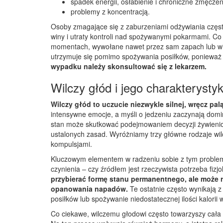
spadek energii, osłabienie i chroniczne zmęczen
problemy z koncentracją.
Osoby zmagające się z zaburzeniami odżywiania częs
winy i utraty kontroli nad spożywanymi pokarmami. Co
momentach, wywołane nawet przez sam zapach lub wid
utrzymuje się pomimo spożywania posiłków, ponieważ 
wypadku należy skonsultować się z lekarzem.
Wilczy głód i jego charakterysty
Wilczy głód to uczucie niezwykle silnej, wręcz pal
intensywne emocje, a myśli o jedzeniu zaczynają domi
stan może skutkować podejmowaniem decyzji żywienio
ustalonych zasad. Wyróżniamy trzy główne rodzaje wilc
kompulsjami.
Kluczowym elementem w radzeniu sobie z tym problem
czynienia – czy źródłem jest rzeczywista potrzeba fiz
przybierać formę stanu permanentnego, ale może 
opanowania napadów.
Te ostatnie często wynikają z
posiłków lub spożywanie niedostatecznej ilości kalorii 
Co ciekawe, wilczemu głodowi często towarzyszy cała 