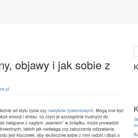
S
fo
y, objawy i jak sobie z
K
me.pl
K
ależnie od stylu życia czy
nawyków żywieniowych
. Mogą one być
kże emocji i stresu, co czyni je szczególnie trudnymi do
Ja
ęsto związane z nagłym „ssaniem” w żołądku, może prowadzić
m
rowotnych, takich jak nadwaga czy zaburzenia odżywiania.
Bu
u jest kluczowe, aby skutecznie sobie z nimi radzić i dbać o