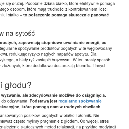
uje się dłużej. Podobnie działa białko, które efektywnie pomaga
atego osobom, które mają trudności z kontrolowaniem ilości
ik i białko –
to połączenie pomaga skutecznie panować
w na sytość
ostych, zapewniają stopniowe uwalnianie energii, co
egularne spożywanie produktów bogatych w te węglowodany
rwi, redukując ryzyko nagłych napadów apetytu. Dla
ykłego, a biały ryż zastąpić brązowym. W ten prosty sposób
łożonych, które dodatkowo dostarczają błonnika i innych
i głodu?
wyzwanie, ale zdecydowanie możliwe do osiągnięcia.
 do odżywiania.
Podstawą jest
regularne spożywanie
laksacyjne, które pomogą nam w trudnych chwilach.
ansowanych posiłków, bogatych w białko i błonnik. Nie
eważ często mylimy pragnienie z głodem. Co więcej, stres
t znalezienie skutecznych metod relaksacji, na przykład medytacji