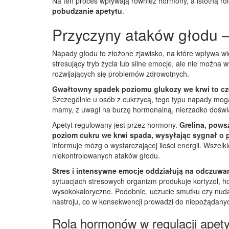
Na ten proces wpływają również hormony, a istotną ro
pobudzanie apetytu
.
Przyczyny ataków głodu –
Napady głodu to złożone zjawisko, na które wpływa wi
stresujący tryb życia lub silne emocje, ale nie można
rozwijających się problemów zdrowotnych.
Gwałtowny spadek poziomu glukozy we krwi to czę
Szczególnie u osób z cukrzycą, tego typu napady mo
mamy, z uwagi na burzę hormonalną, nierzadko dośw
Apetyt regulowany jest przez hormony.
Grelina, pows
poziom cukru we krwi spada, wysyłając sygnał o p
informuje mózg o wystarczającej ilości energii. Wsze
niekontrolowanych ataków głodu.
Stres i intensywne emocje oddziałują na odczuw
sytuacjach stresowych organizm produkuje kortyzol, h
wysokokaloryczne. Podobnie, uczucie smutku czy nuda
nastroju, co w konsekwencji prowadzi do niepożądan
Rola hormonów w regulacji apety