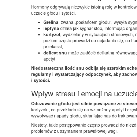
Hormony odgrywają niezwykle istotną rolę w kontrolowa
uczucie głodu i sytości.
Grelina
, zwana „posłańcem głodu”, wysyła sygn
leptyna
działa jak sygnał stop, informując orga
kortyzol
, wydzielany w sytuacjach stresowych, 
poziom często prowadzi do objadania się, co tłu
przekąski,
deficyt snu
może zakłócić delikatną równowag
apetyt.
Niedostateczna ilość snu odbija się szerokim ech
regularny i wystarczający odpoczynek, aby zach
i sytości.
Wpływ stresu i emocji na uczuci
Odczuwanie głodu jest silnie powiązane ze strese
kortyzolu, co przekłada się na wzmożony apetyt i czę
wywoływać napady głodu, skłaniając nas do traktowani
Niestety, takie postępowanie często prowadzi do nie
problemów z utrzymaniem prawidłowej wagi.