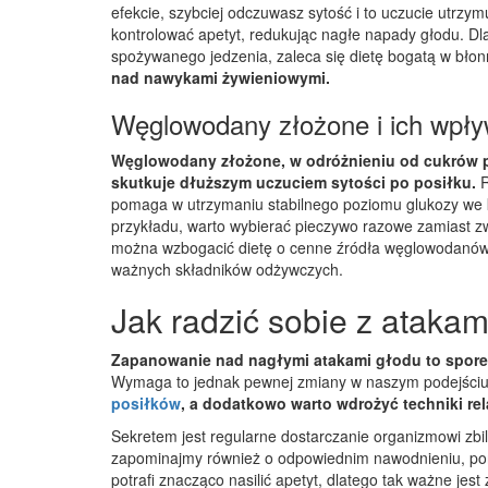
efekcie, szybciej odczuwasz sytość i to uczucie utrzym
kontrolować apetyt, redukując nagłe napady głodu. Dl
spożywanego jedzenia, zaleca się dietę bogatą w błonn
nad nawykami żywieniowymi.
Węglowodany złożone i ich wpły
Węglowodany złożone, w odróżnieniu od cukrów pr
skutkuje dłuższym uczuciem sytości po posiłku.
R
pomaga w utrzymaniu stabilnego poziomu glukozy we k
przykładu, warto wybierać pieczywo razowe zamiast zw
można wzbogacić dietę o cenne źródła węglowodanów z
ważnych składników odżywczych.
Jak radzić sobie z atakam
Zapanowanie nad nagłymi atakami głodu to spore 
Wymaga to jednak pewnej zmiany w naszym podejściu
posiłków
, a dodatkowo warto wdrożyć techniki re
Sekretem jest regularne dostarczanie organizmowi zbil
zapominajmy również o odpowiednim nawodnieniu, poni
potrafi znacząco nasilić apetyt, dlatego tak ważne jes