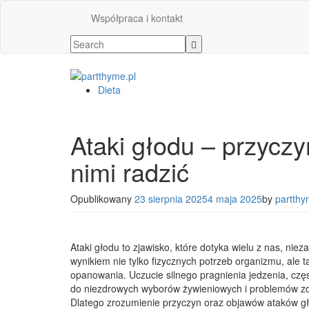
Współpraca i kontakt
Dieta
Ataki głodu – przyczyn
nimi radzić
Opublikowany
23 sierpnia 2025
4 maja 2025
by
partthy
Ataki głodu to zjawisko, które dotyka wielu z nas, niez
wynikiem nie tylko fizycznych potrzeb organizmu, ale ta
opanowania. Uczucie silnego pragnienia jedzenia, cz
do niezdrowych wyborów żywieniowych i problemów zd
Dlatego zrozumienie przyczyn oraz objawów ataków głod