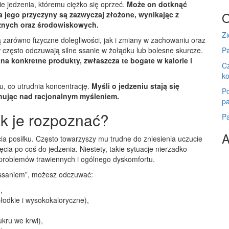
e jedzenia, któremu ciężko się oprzeć.
Może on dotknąć
O
a jego przyczyny są zazwyczaj złożone, wynikając z
cznych oraz środowiskowych.
Zi
arówno fizyczne dolegliwości, jak i zmiany w zachowaniu oraz
zęsto odczuwają silne ssanie w żołądku lub bolesne skurcze.
P
 konkretne produkty, zwłaszcza te bogate w kalorie i
Cz
ko
ju, co utrudnia koncentrację.
Myśli o jedzeniu stają się
Po
nując nad racjonalnym myśleniem.
pa
k je rozpoznać?
Pa
A
ia posiłku. Często towarzyszy mu trudne do zniesienia uczucie
ęcia po coś do jedzenia. Niestety, takie sytuacje nierzadko
 problemów trawiennych i ogólnego dyskomfortu.
ssaniem”, możesz odczuwać:
,
łodkie i wysokokaloryczne),
kru we krwi),