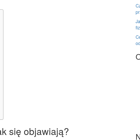
Cz
pr
Ja
fi
Ce
o
O
jak się objawiają?
N