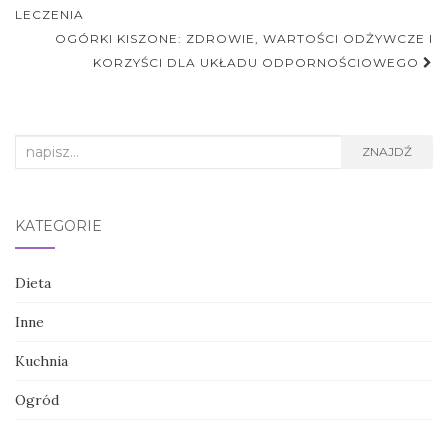
postu
LECZENIA
OGÓRKI KISZONE: ZDROWIE, WARTOŚCI ODŻYWCZE I
KORZYŚCI DLA UKŁADU ODPORNOŚCIOWEGO
Search
ZNAJDŹ
for:
KATEGORIE
Dieta
Inne
Kuchnia
Ogród