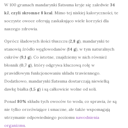
W 100 gramach mandarynki Satsuma kryje się zaledwie
34
kJ, czyli skromne 8 kcal
. Mimo tej niskiej kaloryczności, te
soczyste owoce oferują zaskakująco wiele korzyści dla
naszego zdrowia.
Oprócz śladowych ilości tłuszczu (
2,8 g
), mandarynki te
stanowią źródło węglowodanów (
14 g
), w tym naturalnych
cukrów (
9,1 g
). Co istotne, znajdziemy w nich również
błonnik (
0,7 g
), który odgrywa kluczową rolę w
prawidłowym funkcjonowaniu układu trawiennego.
Dodatkowo, mandarynki Satsuma dostarczają niewielką
dawkę białka (
1,5 g
) i są całkowicie wolne od soli.
Ponad
80%
składu tych owoców to woda, co sprawia, że są
nie tylko orzeźwiające i smaczne, ale także wspomagają
utrzymanie odpowiedniego poziomu
nawodnienia
organizmu
.