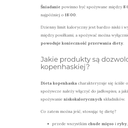
Śniadanie
powinno być spożywane między
8:
najpóźniej o
18:00
.
Dzienny limit kaloryczny jest bardzo niski i 
między posiłkami, a spożywać można wyłączn
powoduje konieczność przerwania diety
.
Jakie produkty są dozwol
kopenhaskiej?
Dieta kopenhaska
charakteryzuje się ściśle 
spożywcze należy włączyć do jadłospisu, a ja
spożywanie
niskokalorycznych
składników.
Co zatem można jeść, stosując tę dietę?
przede wszystkim
chude mięso
i
ryby
,