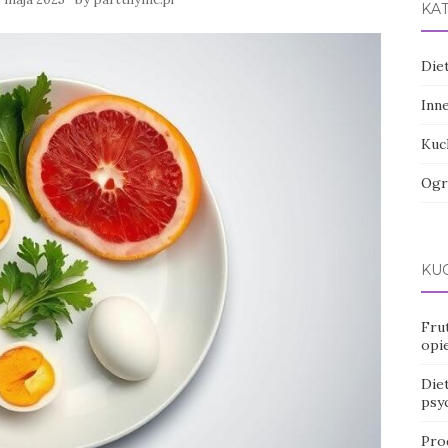
KA
Die
Inn
Kuc
Ogr
KUC
Fru
opi
Diet
psy
Pro