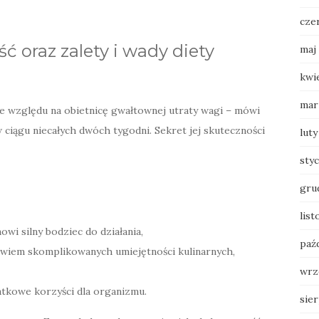
cze
ść oraz zalety i wady diety
maj
kwi
mar
ze względu na obietnicę gwałtownej utraty wagi – mówi
 ciągu niecałych dwóch tygodni. Sekret jej skuteczności
luty
sty
gru
lis
owi silny bodziec do działania,
paź
owiem skomplikowanych umiejętności kulinarnych,
wrz
atkowe korzyści dla organizmu.
sie