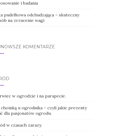
tosowanie i badania
ta pudełkowa odchudzająca – skuteczny
sób na zrzucenie wagi
JNOWSZE KOMENTARZE
RÓD
rwiec w ogrodzie i na parapecie.
choinką u ogrodnika – czyli jakie prezenty
ić dla pasjonatów ogrodu.
ód w czasach zarazy.