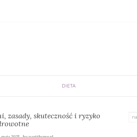
DIETA
i, zasady, skuteczność i ryzyko
Sea
drowotne
for:
by
6 maja 2025
partthyme.pl