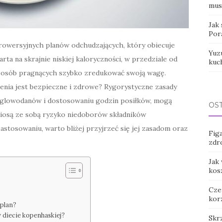
mus
Jak 
Por
trowersyjnych planów odchudzających, który obiecuje
Yuz
rta na skrajnie niskiej kaloryczności, w przedziale od
kuc
gę osób pragnących szybko zredukować swoją wagę.
ienia jest bezpieczne i zdrowe? Rygorystyczne zasady
węglowodanów i dostosowaniu godzin posiłków, mogą
OS
niosą ze sobą ryzyko niedoborów składników
astosowaniu, warto bliżej przyjrzeć się jej zasadom oraz
Figa
zdr
Jak
kos
Cze
kor
 plan?
 diecie kopenhaskiej?
Skr