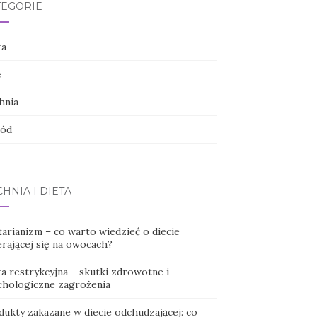
TEGORIE
ta
e
hnia
ód
HNIA I DIETA
tarianizm – co warto wiedzieć o diecie
erającej się na owocach?
a restrykcyjna – skutki zdrowotne i
chologiczne zagrożenia
dukty zakazane w diecie odchudzającej: co