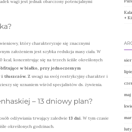
Paźd
padek wagi jest jednak obarczony potencjalnymi
Kal
+ K
ska?
AR
wieniowy, który charakteryzuje się znacznymi
ównym założeniem jest szybka redukcja masy ciała. W
 kcal, koncentrując się na trzech ściśle określonych
sie
obfitujące w białko, przy jednoczesnym
lipi
i tłuszczów.
Z uwagi na swój restrykcyjny charakter i
cze
 cieszy się uznaniem wśród specjalistów ds. żywienia.
maj
enhaskiej – 13 dniowy plan?
kwi
mar
osób odżywiania trwający zaledwie
13 dni
. W tym czasie
ciśle określonych godzinach.
luty