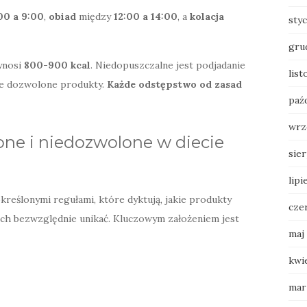
00 a 9:00
,
obiad
między
12:00 a 14:00
, a
kolacja
sty
gru
wynosi
800-900 kcal
. Niedopuszczalne jest podjadanie
lis
ie dozwolone produkty.
Każde odstępstwo od zasad
paź
wrz
one i niedozwolone w diecie
sie
lipi
określonymi regułami, które dyktują, jakie produkty
cze
kich bezwzględnie unikać. Kluczowym założeniem jest
maj
kwi
mar