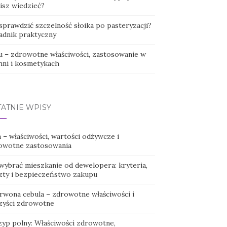
isz wiedzieć?
sprawdzić szczelność słoika po pasteryzacji?
adnik praktyczny
u – zdrowotne właściwości, zastosowanie w
hni i kosmetykach
TATNIE WPISY
 – właściwości, wartości odżywcze i
owotne zastosowania
 wybrać mieszkanie od dewelopera: kryteria,
zty i bezpieczeństwo zakupu
rwona cebula – zdrowotne właściwości i
zyści zdrowotne
zyp polny: Właściwości zdrowotne,