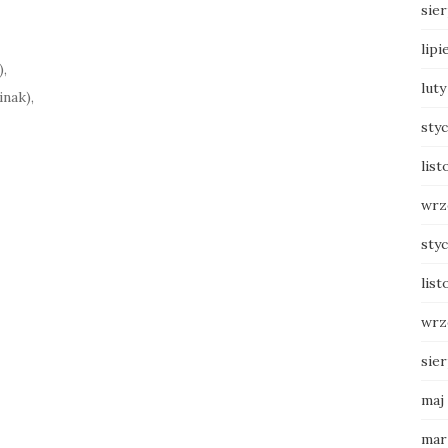
sie
lipi
),
luty
inak),
sty
list
wrz
sty
list
wrz
sie
maj
mar