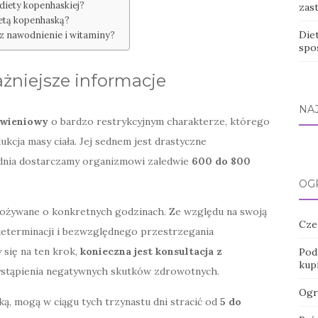
 diety kopenhaskiej?
zas
ietą kopenhaską?
Die
az nawodnienie i witaminy?
spo
żniejsze informacje
NA
ywieniowy
o bardzo restrykcyjnym charakterze, którego
cja masy ciała. Jej sednem jest drastyczne
 dnia dostarczamy organizmowi zaledwie
600 do 800
OG
spożywane o konkretnych godzinach. Ze względu na swoją
Cze
determinacji i bezwzględnego przestrzegania
 się na ten krok,
konieczna jest konsultacja z
Pod 
kup
wystąpienia negatywnych skutków zdrowotnych.
Ogr
ką, mogą w ciągu tych trzynastu dni stracić od
5 do