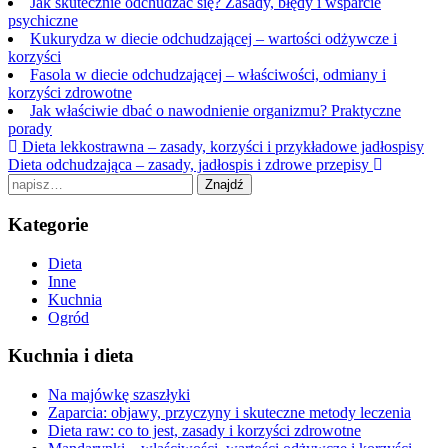
Jak skutecznie odchudzać się? Zasady, błędy i wsparcie
psychiczne
Kukurydza w diecie odchudzającej – wartości odżywcze i
korzyści
Fasola w diecie odchudzającej – właściwości, odmiany i
korzyści zdrowotne
Jak właściwie dbać o nawodnienie organizmu? Praktyczne
porady
Nawigacja
Dieta lekkostrawna – zasady, korzyści i przykładowe jadłospisy
Dieta odchudzająca – zasady, jadłospis i zdrowe przepisy
postu
Search
Znajdź
for:
Kategorie
Dieta
Inne
Kuchnia
Ogród
Kuchnia i dieta
Na majówkę szaszłyki
Zaparcia: objawy, przyczyny i skuteczne metody leczenia
Dieta raw: co to jest, zasady i korzyści zdrowotne