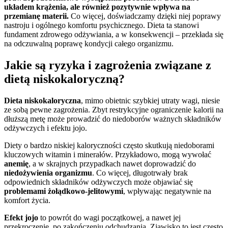
układem krążenia, ale również pozytywnie wpływa na
przemianę materii.
Co więcej, doświadczamy dzięki niej poprawy
nastroju i ogólnego komfortu psychicznego. Dieta ta stanowi
fundament zdrowego odżywiania, a w konsekwencji – przekłada się
na odczuwalną poprawę kondycji całego organizmu.
Jakie są ryzyka i zagrożenia związane z
dietą niskokaloryczną?
Dieta niskokaloryczna
, mimo obietnic szybkiej utraty wagi, niesie
ze sobą pewne zagrożenia. Zbyt restrykcyjne ograniczenie kalorii na
dłuższą metę może prowadzić do niedoborów ważnych składników
odżywczych i efektu jojo.
Diety o bardzo niskiej kaloryczności często skutkują niedoborami
kluczowych witamin i minerałów. Przykładowo, mogą wywołać
anemię
, a w skrajnych przypadkach nawet doprowadzić do
niedożywienia organizmu
. Co więcej, długotrwały brak
odpowiednich składników odżywczych może objawiać się
problemami żołądkowo-jelitowymi
, wpływając negatywnie na
komfort życia.
Efekt jojo
to powrót do wagi początkowej, a nawet jej
przekroczenie, po zakończeniu odchudzania. Zjawisko to jest często