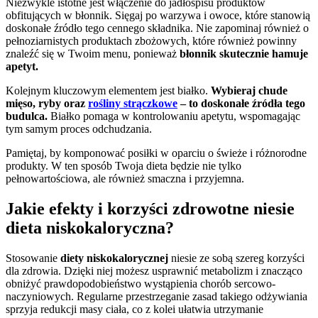
Niezwykle istotne jest włączenie do jadłospisu produktów
obfitujących w błonnik. Sięgaj po warzywa i owoce, które stanowią
doskonałe źródło tego cennego składnika. Nie zapominaj również o
pełnoziarnistych produktach zbożowych, które również powinny
znaleźć się w Twoim menu, ponieważ
błonnik skutecznie hamuje
apetyt.
Kolejnym kluczowym elementem jest białko.
Wybieraj chude
mięso, ryby oraz
rośliny strączkowe
– to doskonałe źródła tego
budulca.
Białko pomaga w kontrolowaniu apetytu, wspomagając
tym samym proces odchudzania.
Pamiętaj, by komponować posiłki w oparciu o świeże i różnorodne
produkty. W ten sposób Twoja dieta będzie nie tylko
pełnowartościowa, ale również smaczna i przyjemna.
Jakie efekty i korzyści zdrowotne niesie
dieta niskokaloryczna?
Stosowanie
diety niskokalorycznej
niesie ze sobą szereg korzyści
dla zdrowia. Dzięki niej możesz usprawnić metabolizm i znacząco
obniżyć prawdopodobieństwo wystąpienia chorób sercowo-
naczyniowych. Regularne przestrzeganie zasad takiego odżywiania
sprzyja redukcji masy ciała, co z kolei ułatwia utrzymanie