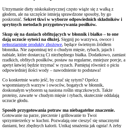
Utrzymanie diety niskokalorycznej często wiąże się z walką z
głodem, ale na szczęście istnieją sprawdzone sposoby, by go
poskromić.
Sekret tkwi w wyborze odpowiednich składników i
sprytnych metodach przygotowywania posiłków.
Skup się na daniach obfitujących w błonnik i białko – to one
dają uczucie sytości na dłużej.
Sięgnij po warzywa, owoce i
pełnoziarniste produkty zbożowe
, będące świetnym źródłem
błonnika. Nie zapominaj też o chudym mięsie, rybach, jajach i
nabiale, które dostarczą Ci niezbędnego białka. Dodatkowo, zamiast
rzadkich, obfitych posiłków, postaw na regularne, mniejsze porcje, a
apetyt łatwiej będzie trzymać w ryzach. Pamiętaj również o piciu
odpowiedniej ilości wody – nawodnienie to podstawa!
Co konkretnie warto jeść, by czuć się sytym? Oprócz
wspomnianych warzyw i owoców, bogatych w błonnik,
doskonałym wyborem są nasiona roślin strączkowych. Także
proteiny, zawarte w chudym mięsie i rybach, skutecznie oddalają
uczucie głodu.
Sposób przygotowania potraw ma niebagatelne znaczenie.
Gotowanie na parze, pieczenie i grillowanie to Twoi
sprzymierzeńcy w kuchni. Pozwalają one cieszyć się smacznymi
daniami, bez zbędnych kalorii. Unikaj smażenia jak ognia! A żeby