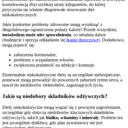
konsekwencją zbyt szybkiej utraty kilogramów, do której
przyczynia się właśnie długotrwałe stosowanie diet
niskokalorycznych.
Jakie konkretne problemy zdrowotne mogą wyniknąć z
długofalowego ograniczenia podaży kalorii? Przede wszystkim,
metabolizm może ulec spowolnieniu
, co utrudnia dalsze
chudnięcie i sprzyja odkładaniu się
tkanki tłuszczowej
. Dodatkowo,
mogą pojawić się:
zaburzenia hormonalne,
problemy z wypadaniem włosów,
zwiększona podatność na infekcje i kontuzje.
Ekstremalnie niskokaloryczne diety są szczególnie niebezpieczne,
ponieważ mogą prowadzić do poważnych zaburzeń rytmu serca, a
nawet do niedoborów elektrolitów, zagrażających życiu.
Jakie są niedobory składników odżywczych?
Diety niskokaloryczne mogą wiązać się z pewnymi zagrożeniami,
szczególnie gdy dotyczą niedoborów kluczowych składników
odżywczych, takich jak
białko, witaminy i minerały
. Problem ten
jest szczególnie dotkliwy, gdy plan żywieniowy nie jest
odpowiednio zbilansowany.