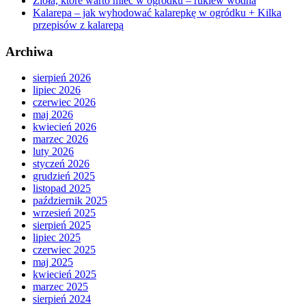
Zioła, które warto mieć w ogródku – rukiew wodna
Kalarepa – jak wyhodować kalarepkę w ogródku + Kilka
przepisów z kalarepą
Archiwa
sierpień 2026
lipiec 2026
czerwiec 2026
maj 2026
kwiecień 2026
marzec 2026
luty 2026
styczeń 2026
grudzień 2025
listopad 2025
październik 2025
wrzesień 2025
sierpień 2025
lipiec 2025
czerwiec 2025
maj 2025
kwiecień 2025
marzec 2025
sierpień 2024