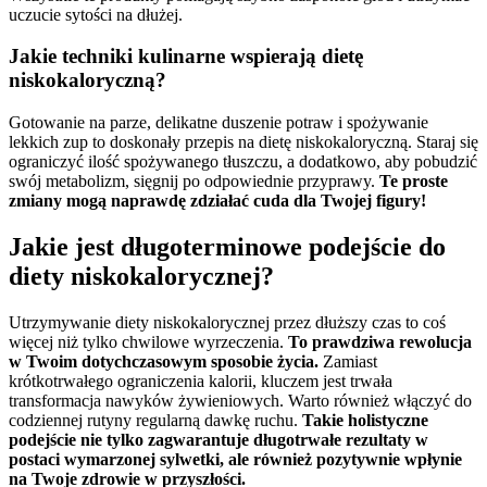
uczucie sytości na dłużej.
Jakie techniki kulinarne wspierają dietę
niskokaloryczną?
Gotowanie na parze, delikatne duszenie potraw i spożywanie
lekkich zup to doskonały przepis na dietę niskokaloryczną. Staraj się
ograniczyć ilość spożywanego tłuszczu, a dodatkowo, aby pobudzić
swój metabolizm, sięgnij po odpowiednie przyprawy.
Te proste
zmiany mogą naprawdę zdziałać cuda dla Twojej figury!
Jakie jest długoterminowe podejście do
diety niskokalorycznej?
Utrzymywanie diety niskokalorycznej przez dłuższy czas to coś
więcej niż tylko chwilowe wyrzeczenia.
To prawdziwa rewolucja
w Twoim dotychczasowym sposobie życia.
Zamiast
krótkotrwałego ograniczenia kalorii, kluczem jest trwała
transformacja nawyków żywieniowych. Warto również włączyć do
codziennej rutyny regularną dawkę ruchu.
Takie holistyczne
podejście nie tylko zagwarantuje długotrwałe rezultaty w
postaci wymarzonej sylwetki, ale również pozytywnie wpłynie
na Twoje zdrowie w przyszłości.