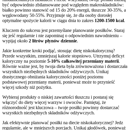
być odpowiednio zbilansowane pod względem makroskładników:
białko powinno stanowić od 15 do 20% energii, tłuszcze 30-35%, a
węglowodany 50-55%. Przyjmuje się, że dla osoby dorosłej
optymalne spożycie kalorii w ciągu dnia to zakres
1200-1500 kcal
.
Kluczem do sukcesu jest przemyślane planowanie posiłków. Staraj
się jeść regularnie i nie zapominaj o odpowiednim nawodnieniu –
wypijaj około
2 litrów płynów dziennie
.
Jakie konkretne kroki podjąć, stosując dietę niskokaloryczną?
Przede wszystkim, zmniejszaj kalorie stopniowo. Utrzymuj deficyt
kaloryczny na poziomie
5-10% całkowitej przemiany materii
.
Równie ważne jest, by twoja dieta była zrównoważona i dostarczała
wszystkich niezbędnych składników odżywczych. Unikaj
drastycznego obniżania kaloryczności poniżej poziomu
podstawowej przemiany materii, ponieważ może to przynieść
więcej szkody niż pożytku.
Wybieraj produkty o niskiej zawartości tłuszczu i postaraj się
włączyć do diety więcej warzyw i owoców. Pamiętaj, że
różnorodność jest kluczowa – twoje posiłki powinny dostarczać
wszystkich niezbędnych składników odżywczych.
Jak efektywnie planować posiłki na diecie niskokalorycznej? Jedz
regularnie, ale w mniejszych porcjach. Unikaj głodówek, ponieważ