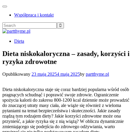
Toggle
navigation
Współpraca i kontakt
Dieta
Dieta niskokaloryczna – zasady, korzyści i
ryzyka zdrowotne
Opublikowany
23 maja 2025
4 maja 2025
by
partthyme.pl
Dieta niskokaloryczna staje się coraz bardziej popularna wśród osób
pragnących schudnąć i poprawić swoje zdrowie. Ograniczenie
spożycia kalorii do zakresu 800-1200 kcal dziennie może prowadzić
do znaczącej utraty masy ciała, ale wiąże się również z wieloma
pytaniami na temat bezpieczeństwa i skuteczności. Jakie zasady
rządzą tym rodzajem diety? Jakie korzyści zdrowotne może ona
przynieść, a jakie ryzyka się z nią wiążą? W obliczu dynamicznie
zmieniającego się podejścia do zdrowego odżywiania, warto
przyjrzeć się nie tylko podstawowym zasadom diety