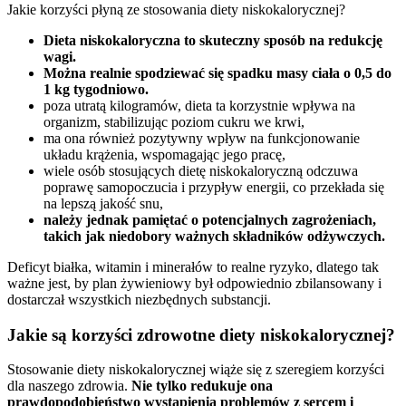
Jakie korzyści płyną ze stosowania diety niskokalorycznej?
Dieta niskokaloryczna to skuteczny sposób na redukcję
wagi.
Można realnie spodziewać się spadku masy ciała o 0,5 do
1 kg tygodniowo.
poza utratą kilogramów, dieta ta korzystnie wpływa na
organizm, stabilizując poziom cukru we krwi,
ma ona również pozytywny wpływ na funkcjonowanie
układu krążenia, wspomagając jego pracę,
wiele osób stosujących dietę niskokaloryczną odczuwa
poprawę samopoczucia i przypływ energii, co przekłada się
na lepszą jakość snu,
należy jednak pamiętać o potencjalnych zagrożeniach,
takich jak niedobory ważnych składników odżywczych.
Deficyt białka, witamin i minerałów to realne ryzyko, dlatego tak
ważne jest, by plan żywieniowy był odpowiednio zbilansowany i
dostarczał wszystkich niezbędnych substancji.
Jakie są korzyści zdrowotne diety niskokalorycznej?
Stosowanie diety niskokalorycznej wiąże się z szeregiem korzyści
dla naszego zdrowia.
Nie tylko redukuje ona
prawdopodobieństwo wystąpienia problemów z sercem i