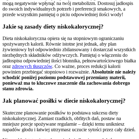
mogą negatywnie wpłynąć na twój metabolizm. Dostosuj jadłospis
do swoich indywidualnych potrzeb i preferencji smakowych, a
przede wszystkim pamiętaj o piciu odpowiedniej ilości wody!
Jakie są zasady diety niskokalorycznej?
Dieta niskokaloryczna opiera się na stopniowym ograniczaniu
spożywanych kalorii. Równie istotne jest jednak, aby plan
żywieniowy był odpowiednio zbilansowany i dostarczał wszystkich
niezbędnych składników odżywczych. Pamiętaj o włączeniu do
jadłospisu odpowiedniej ilości błonnika, pełnowartościowego białka
oraz
zdrowych tłuszczów
. Co ważne, proces redukcji kalorii
powinien przebiegać stopniowo i rozważnie.
Absolutnie nie należy
schodzić poniżej poziomu podstawowej przemiany materii,
ponieważ ma to kluczowe znaczenie dla zachowania dobrego
stanu zdrowia.
Jak planować posiłki w diecie niskokalorycznej?
Skuteczne planowanie posiłków to podstawa sukcesu diety
niskokalorycznej. Zamiast rzadkich, obfitych dań, postaw na
mniejsze porcje spożywane regularnie – dzięki temu unikniesz
napadów głodu i łatwiej utrzymasz uczucie sytości przez cały dzień.