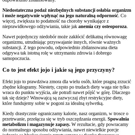
Niedostateczna podaż niezbędnych substancji osłabia organizm
i może negatywnie wpłynąć na jego naturalną odporność
. Co
więcej, zwiększa to podatność na choroby wynikające z
nieprawidłowego odżywiania, takie jak
anemia czy osteoporoza
.
Nawet pojedynczy niedobór może zakłócić delikatną równowagę
organizmu, utrudniając przyswajanie innych, równie ważnych
substancji. Z tego powodu, odpowiednio zbilansowana dieta
odgrywa tak istotną rolę w utrzymaniu zdrowia i dobrego
samopoczucia.
Co to jest efekt jojo i jakie są jego przyczyny?
Efekt jojo to prawdziwa zmora dla wielu osób, które pragną zrzucić
zbędne kilogramy. Niestety, często po trudach diety waga nie tylko
wraca do punktu wyjścia, ale potrafi nawet pójść w górę. Dlaczego
tak się dzieje? Winowajcą są zazwyczaj zbyt restrykcyjne diety,
które fundujemy sobie w pogoni za idealną sylwetką.
Kiedy drastycznie ograniczamy kalorie, nasz organizm, w trosce o
przetrwanie, przełącza się w tryb oszczędzania energii.
Spowalnia
metabolizm i magazynuje zapasy.
W rezultacie, gdy powracamy
do normalnego sposobu odżywiania, nawet niewielkie porcje