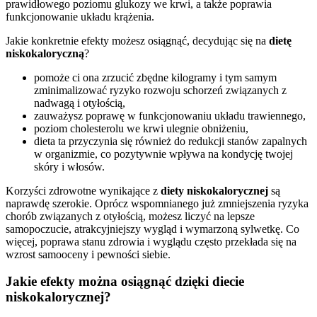
prawidłowego poziomu glukozy we krwi, a także poprawia
funkcjonowanie układu krążenia.
Jakie konkretnie efekty możesz osiągnąć, decydując się na
dietę
niskokaloryczną
?
pomoże ci ona zrzucić zbędne kilogramy i tym samym
zminimalizować ryzyko rozwoju schorzeń związanych z
nadwagą i otyłością,
zauważysz poprawę w funkcjonowaniu układu trawiennego,
poziom cholesterolu we krwi ulegnie obniżeniu,
dieta ta przyczynia się również do redukcji stanów zapalnych
w organizmie, co pozytywnie wpływa na kondycję twojej
skóry i włosów.
Korzyści zdrowotne wynikające z
diety niskokalorycznej
są
naprawdę szerokie. Oprócz wspomnianego już zmniejszenia ryzyka
chorób związanych z otyłością, możesz liczyć na lepsze
samopoczucie, atrakcyjniejszy wygląd i wymarzoną sylwetkę. Co
więcej, poprawa stanu zdrowia i wyglądu często przekłada się na
wzrost samooceny i pewności siebie.
Jakie efekty można osiągnąć dzięki diecie
niskokalorycznej?