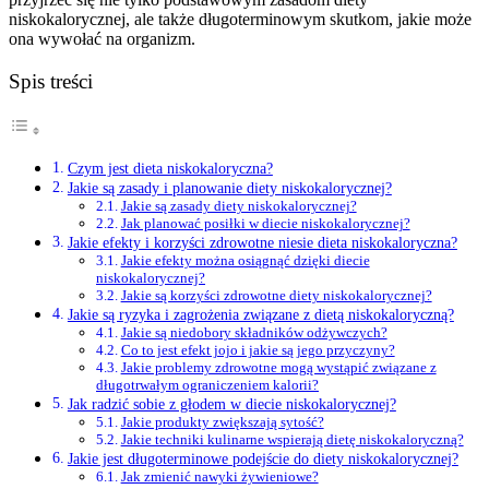
niskokalorycznej, ale także długoterminowym skutkom, jakie może
ona wywołać na organizm.
Spis treści
Czym jest dieta niskokaloryczna?
Jakie są zasady i planowanie diety niskokalorycznej?
Jakie są zasady diety niskokalorycznej?
Jak planować posiłki w diecie niskokalorycznej?
Jakie efekty i korzyści zdrowotne niesie dieta niskokaloryczna?
Jakie efekty można osiągnąć dzięki diecie
niskokalorycznej?
Jakie są korzyści zdrowotne diety niskokalorycznej?
Jakie są ryzyka i zagrożenia związane z dietą niskokaloryczną?
Jakie są niedobory składników odżywczych?
Co to jest efekt jojo i jakie są jego przyczyny?
Jakie problemy zdrowotne mogą wystąpić związane z
długotrwałym ograniczeniem kalorii?
Jak radzić sobie z głodem w diecie niskokalorycznej?
Jakie produkty zwiększają sytość?
Jakie techniki kulinarne wspierają dietę niskokaloryczną?
Jakie jest długoterminowe podejście do diety niskokalorycznej?
Jak zmienić nawyki żywieniowe?