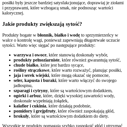
posiłki były jeszcze bardziej satysfakcjonujące, doprawiaj je ziołami
i przyprawami, które wzbogacą smak, nie podnosząc wartości
kalorycznej.
Jakie produkty zwiększają sytość?
Produkty bogate w
błonnik, białko i wodę
to sprzymierzeńcy w
walce o kontrolę wagi, ponieważ zapewniają długotrwałe uczucie
sytości. Warto więc sięgać po następujące produkty:
warzywa i owoce
, które stanowią doskonały wybór,
produkty pełnoziarniste
, które również gwarantują sytość,
chude białko
, które jest bardzo sycące,
rośliny strączkowe
, które warto rozważyć, planując posiłki,
jaja i serek wiejski
, które mogą okazać się pomocne,
seler, kapusta i buraki
, które warto włączyć do swojego
jadłospisu,
szparagi i cytryny
, które są wartościowym dodatkiem,
ogórki i arbuz
, które, dzięki wysokiej zawartości wody,
doskonale wypełniają żołądek,
kalafior i cukinia
, które działają podobnie,
pomidory i grejpfruty
, które również zaspokajają głód,
brokuły
, które są wartościowym dodatkiem do diety.
Wszystkie te produkty pomagają szybko zaspokoić głód i utrzymać