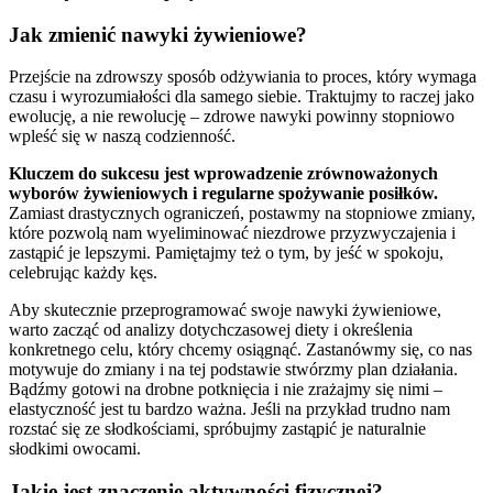
Jak zmienić nawyki żywieniowe?
Przejście na zdrowszy sposób odżywiania to proces, który wymaga
czasu i wyrozumiałości dla samego siebie. Traktujmy to raczej jako
ewolucję, a nie rewolucję – zdrowe nawyki powinny stopniowo
wpleść się w naszą codzienność.
Kluczem do sukcesu jest wprowadzenie zrównoważonych
wyborów żywieniowych i regularne spożywanie posiłków.
Zamiast drastycznych ograniczeń, postawmy na stopniowe zmiany,
które pozwolą nam wyeliminować niezdrowe przyzwyczajenia i
zastąpić je lepszymi. Pamiętajmy też o tym, by jeść w spokoju,
celebrując każdy kęs.
Aby skutecznie przeprogramować swoje nawyki żywieniowe,
warto zacząć od analizy dotychczasowej diety i określenia
konkretnego celu, który chcemy osiągnąć. Zastanówmy się, co nas
motywuje do zmiany i na tej podstawie stwórzmy plan działania.
Bądźmy gotowi na drobne potknięcia i nie zrażajmy się nimi –
elastyczność jest tu bardzo ważna. Jeśli na przykład trudno nam
rozstać się ze słodkościami, spróbujmy zastąpić je naturalnie
słodkimi owocami.
Jakie jest znaczenie aktywności fizycznej?