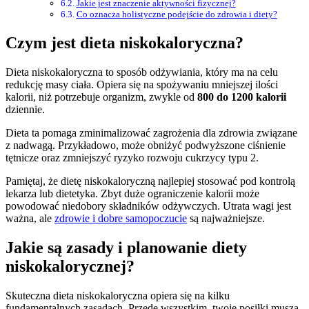
Jakie jest znaczenie aktywności fizycznej?
Co oznacza holistyczne podejście do zdrowia i diety?
Czym jest dieta niskokaloryczna?
Dieta niskokaloryczna to sposób odżywiania, który ma na celu
redukcję masy ciała. Opiera się na spożywaniu mniejszej ilości
kalorii, niż potrzebuje organizm, zwykle od
800 do 1200 kalorii
dziennie.
Dieta ta pomaga zminimalizować zagrożenia dla zdrowia związane
z nadwagą. Przykładowo, może obniżyć podwyższone ciśnienie
tętnicze oraz zmniejszyć ryzyko rozwoju cukrzycy typu 2.
Pamiętaj, że dietę niskokaloryczną najlepiej stosować pod kontrolą
lekarza lub dietetyka. Zbyt duże ograniczenie kalorii może
powodować niedobory składników odżywczych. Utrata wagi jest
ważna, ale
zdrowie i dobre samopoczucie
są najważniejsze.
Jakie są zasady i planowanie diety
niskokalorycznej?
Skuteczna dieta niskokaloryczna opiera się na kilku
fundamentalnych zasadach. Przede wszystkim, twoje posiłki muszą