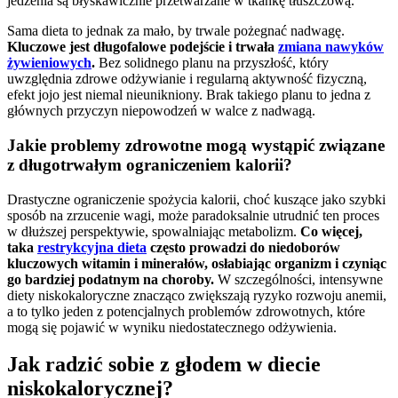
jedzenia są błyskawicznie przetwarzane w tkankę tłuszczową.
Sama dieta to jednak za mało, by trwale pożegnać nadwagę.
Kluczowe jest długofalowe podejście i trwała
zmiana nawyków
żywieniowych
.
Bez solidnego planu na przyszłość, który
uwzględnia zdrowe odżywianie i regularną aktywność fizyczną,
efekt jojo jest niemal nieunikniony. Brak takiego planu to jedna z
głównych przyczyn niepowodzeń w walce z nadwagą.
Jakie problemy zdrowotne mogą wystąpić związane
z długotrwałym ograniczeniem kalorii?
Drastyczne ograniczenie spożycia kalorii, choć kuszące jako szybki
sposób na zrzucenie wagi, może paradoksalnie utrudnić ten proces
w dłuższej perspektywie, spowalniając metabolizm.
Co więcej,
taka
restrykcyjna dieta
często prowadzi do niedoborów
kluczowych witamin i minerałów, osłabiając organizm i czyniąc
go bardziej podatnym na choroby.
W szczególności, intensywne
diety niskokaloryczne znacząco zwiększają ryzyko rozwoju anemii,
a to tylko jeden z potencjalnych problemów zdrowotnych, które
mogą się pojawić w wyniku niedostatecznego odżywienia.
Jak radzić sobie z głodem w diecie
niskokalorycznej?