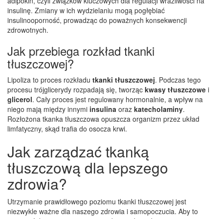
adipokin, czyli związków kluczowych dla regulacji wrażliwości na
insulinę. Zmiany w ich wydzielaniu mogą pogłębiać
insulinooporność, prowadząc do poważnych konsekwencji
zdrowotnych.
Jak przebiega rozkład tkanki
tłuszczowej?
Lipoliza to proces rozkładu
tkanki tłuszczowej
. Podczas tego
procesu trójglicerydy rozpadają się, tworząc
kwasy tłuszczowe
i
glicerol
. Cały proces jest regulowany hormonalnie, a wpływ na
niego mają między innymi
insulina
oraz
katecholaminy
.
Rozłożona tkanka tłuszczowa opuszcza organizm przez układ
limfatyczny, skąd trafia do osocza krwi.
Jak zarządzać tkanką
tłuszczową dla lepszego
zdrowia?
Utrzymanie prawidłowego poziomu tkanki tłuszczowej jest
niezwykle ważne dla naszego zdrowia i samopoczucia. Aby to