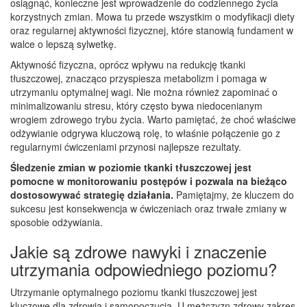
osiągnąć, konieczne jest wprowadzenie do codziennego życia
korzystnych zmian. Mowa tu przede wszystkim o modyfikacji diety
oraz regularnej aktywności fizycznej, które stanowią fundament w
walce o lepszą sylwetkę.
Aktywność fizyczna, oprócz wpływu na redukcję tkanki
tłuszczowej, znacząco przyspiesza metabolizm i pomaga w
utrzymaniu optymalnej wagi. Nie można również zapominać o
minimalizowaniu stresu, który często bywa niedocenianym
wrogiem zdrowego trybu życia. Warto pamiętać, że choć właściwe
odżywianie odgrywa kluczową rolę, to właśnie połączenie go z
regularnymi ćwiczeniami przynosi najlepsze rezultaty.
Śledzenie zmian w poziomie tkanki tłuszczowej jest
pomocne w monitorowaniu postępów i pozwala na bieżąco
dostosowywać strategię działania.
Pamiętajmy, że kluczem do
sukcesu jest konsekwencja w ćwiczeniach oraz trwałe zmiany w
sposobie odżywiania.
Jakie są zdrowe nawyki i znaczenie
utrzymania odpowiedniego poziomu?
Utrzymanie optymalnego poziomu tkanki tłuszczowej jest
kluczowe dla zdrowia i samopoczucia. U mężczyzn zdrowy zakres