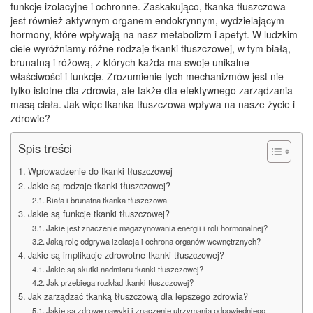
funkcje izolacyjne i ochronne. Zaskakująco, tkanka tłuszczowa
jest również aktywnym organem endokrynnym, wydzielającym
hormony, które wpływają na nasz metabolizm i apetyt. W ludzkim
ciele wyróżniamy różne rodzaje tkanki tłuszczowej, w tym białą,
brunatną i różową, z których każda ma swoje unikalne
właściwości i funkcje. Zrozumienie tych mechanizmów jest nie
tylko istotne dla zdrowia, ale także dla efektywnego zarządzania
masą ciała. Jak więc tkanka tłuszczowa wpływa na nasze życie i
zdrowie?
Spis treści
Wprowadzenie do tkanki tłuszczowej
Jakie są rodzaje tkanki tłuszczowej?
Biała i brunatna tkanka tłuszczowa
Jakie są funkcje tkanki tłuszczowej?
Jakie jest znaczenie magazynowania energii i roli hormonalnej?
Jaką rolę odgrywa izolacja i ochrona organów wewnętrznych?
Jakie są implikacje zdrowotne tkanki tłuszczowej?
Jakie są skutki nadmiaru tkanki tłuszczowej?
Jak przebiega rozkład tkanki tłuszczowej?
Jak zarządzać tkanką tłuszczową dla lepszego zdrowia?
Jakie są zdrowe nawyki i znaczenie utrzymania odpowiedniego