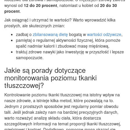
wynosi od
12 do 20 procent
, natomiast u kobiet od
20 do 30
procent
.
Jak osiągnąć i utrzymać te wartości? Warto wprowadzić kilka
prostych, ale skutecznych zmian:
zadbaj o
zbilansowaną dietę
bogatą w
wartości odżywcze
,
pamiętaj o regularnej aktywności fizycznej, która pomoże
spalić nadmiar kalorii i zbudować masę mięśniową,
traktuj zdrowe nawyki jako inwestycję w przyszłość i lepsze
samopoczucie.
Jakie są porady dotyczące
monitorowania poziomu tkanki
tłuszczowej?
Kontrolowanie poziomu tkanki tłuszczowej ma istotny wpływ na
nasze zdrowie, a istnieje kilka metod, które pozwalają na to.
Jednym z prostszych sposobów jest regularny pomiar obwodu
talii. Jeśli jednak zależy nam na bardziej precyzyjnych danych,
warto rozważyć analizę składu ciała, która dostarcza
szczegółowych informacji na temat proporcji tkanki tłuszczowej,
mięśniowej i kostnej. Dodatkowo, pomocne mogą okazać się