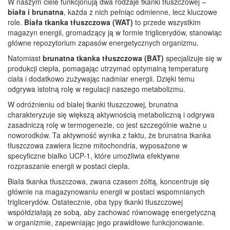
W naszym ciele funkcjonują dwa rodzaje tkanki tłuszczowej –
biała i brunatna
, każda z nich pełniąc odmienne, lecz kluczowe
role.
Biała tkanka tłuszczowa (WAT)
to przede wszystkim
magazyn energii, gromadzący ją w formie triglicerydów, stanowiąc
główne repozytorium zapasów energetycznych organizmu.
Natomiast
brunatna tkanka tłuszczowa (BAT)
specjalizuje się w
produkcji ciepła, pomagając utrzymać optymalną temperaturę
ciała i dodatkowo zużywając nadmiar energii. Dzięki temu
odgrywa istotną rolę w regulacji naszego metabolizmu.
W odróżnieniu od białej tkanki tłuszczowej, brunatna
charakteryzuje się większą aktywnością metaboliczną i odgrywa
zasadniczą rolę w termogenezie, co jest szczególnie ważne u
noworodków. Ta aktywność wynika z faktu, że brunatna tkanka
tłuszczowa zawiera liczne mitochondria, wyposażone w
specyficzne białko UCP-1, które umożliwia efektywne
rozpraszanie energii w postaci ciepła.
Biała tkanka tłuszczowa, zwana czasem żółtą, koncentruje się
głównie na magazynowaniu energii w postaci wspomnianych
triglicerydów. Ostatecznie, oba typy tkanki tłuszczowej
współdziałają ze sobą, aby zachować równowagę energetyczną
w organizmie, zapewniając jego prawidłowe funkcjonowanie.