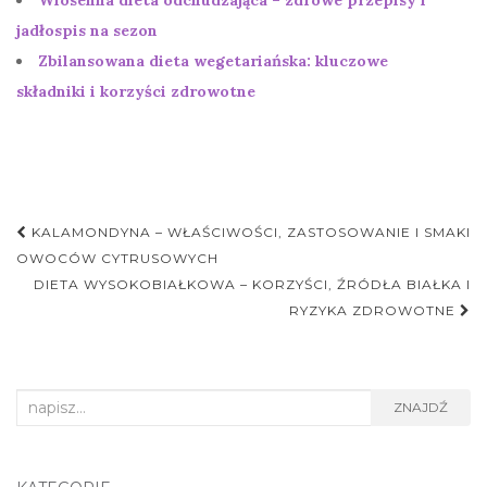
Wiosenna dieta odchudzająca – zdrowe przepisy i
jadłospis na sezon
Zbilansowana dieta wegetariańska: kluczowe
składniki i korzyści zdrowotne
Nawigacja
KALAMONDYNA – WŁAŚCIWOŚCI, ZASTOSOWANIE I SMAKI
postu
OWOCÓW CYTRUSOWYCH
DIETA WYSOKOBIAŁKOWA – KORZYŚCI, ŹRÓDŁA BIAŁKA I
RYZYKA ZDROWOTNE
Search
ZNAJDŹ
for: