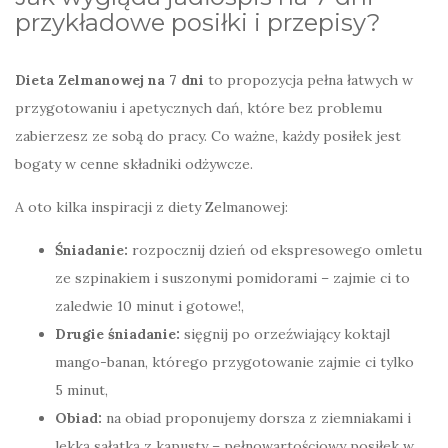
przykładowe posiłki i przepisy?
Dieta Zelmanowej na 7 dni
to propozycja pełna łatwych w
przygotowaniu i apetycznych dań, które bez problemu
zabierzesz ze sobą do pracy. Co ważne, każdy posiłek jest
bogaty w cenne składniki odżywcze.
A oto kilka inspiracji z diety Zelmanowej:
Śniadanie:
rozpocznij dzień od ekspresowego omletu
ze szpinakiem i suszonymi pomidorami – zajmie ci to
zaledwie 10 minut i gotowe!,
Drugie śniadanie:
sięgnij po orzeźwiający koktajl
mango-banan, którego przygotowanie zajmie ci tylko
5 minut,
Obiad:
na obiad proponujemy dorsza z ziemniakami i
lekką sałatką z kapusty – pełnowartościowy posiłek w