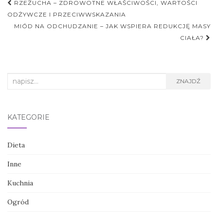
Nawigacja
RZEŻUCHA – ZDROWOTNE WŁAŚCIWOŚCI, WARTOŚCI
postu
ODŻYWCZE I PRZECIWWSKAZANIA
MIÓD NA ODCHUDZANIE – JAK WSPIERA REDUKCJĘ MASY
CIAŁA?
Search
ZNAJDŹ
for:
KATEGORIE
Dieta
Inne
Kuchnia
Ogród