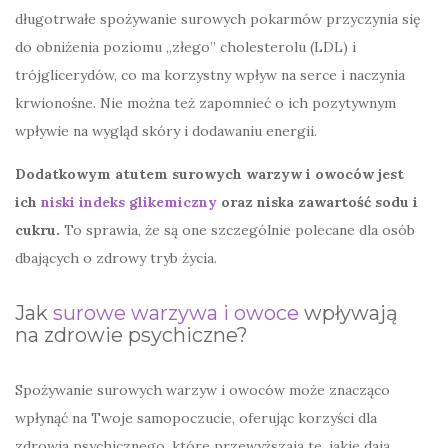
długotrwałe spożywanie surowych pokarmów przyczynia się
do obniżenia poziomu „złego” cholesterolu (LDL) i
trójglicerydów, co ma korzystny wpływ na serce i naczynia
krwionośne. Nie można też zapomnieć o ich pozytywnym
wpływie na wygląd skóry i dodawaniu energii.
Dodatkowym atutem surowych warzyw i owoców jest
ich
niski indeks glikemiczny
oraz niska zawartość sodu i
cukru.
To sprawia, że są one szczególnie polecane dla osób
dbających o zdrowy tryb życia.
Jak
surowe warzywa i owoce
wpływają
na zdrowie psychiczne?
Spożywanie surowych warzyw i owoców może znacząco
wpłynąć na Twoje samopoczucie, oferując korzyści dla
zdrowia psychicznego, które przewyższają te, jakie dają