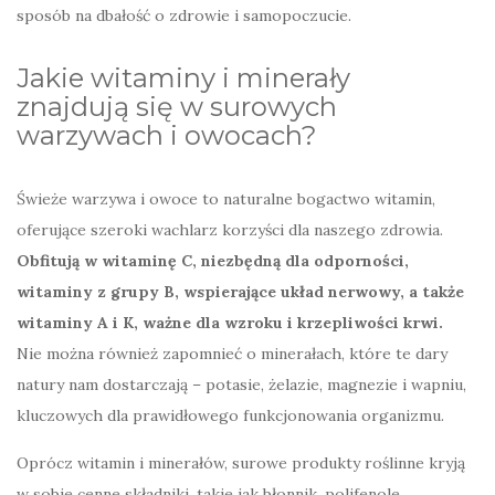
sposób na dbałość o zdrowie i samopoczucie.
Jakie witaminy i minerały
znajdują się w surowych
warzywach i owocach?
Świeże warzywa i owoce to naturalne bogactwo witamin,
oferujące szeroki wachlarz korzyści dla naszego zdrowia.
Obfitują w witaminę C, niezbędną dla odporności,
witaminy z grupy B, wspierające układ nerwowy, a także
witaminy A i K, ważne dla wzroku i krzepliwości krwi.
Nie można również zapomnieć o minerałach, które te dary
natury nam dostarczają – potasie, żelazie, magnezie i wapniu,
kluczowych dla prawidłowego funkcjonowania organizmu.
Oprócz witamin i minerałów, surowe produkty roślinne kryją
w sobie cenne składniki, takie jak błonnik, polifenole,