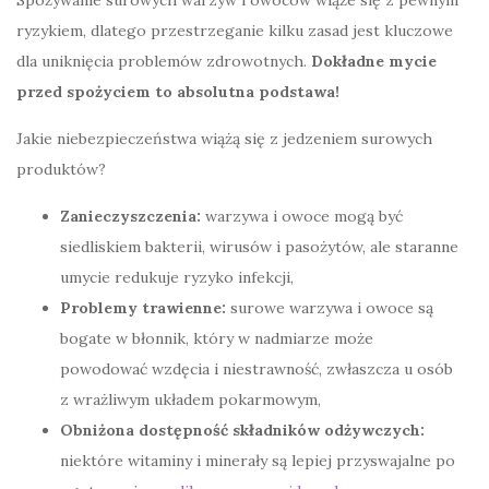
Spożywanie surowych warzyw i owoców wiąże się z pewnym
ryzykiem, dlatego przestrzeganie kilku zasad jest kluczowe
dla uniknięcia problemów zdrowotnych.
Dokładne mycie
przed spożyciem to absolutna podstawa!
Jakie niebezpieczeństwa wiążą się z jedzeniem surowych
produktów?
Zanieczyszczenia:
warzywa i owoce mogą być
siedliskiem bakterii, wirusów i pasożytów, ale staranne
umycie redukuje ryzyko infekcji,
Problemy trawienne:
surowe warzywa i owoce są
bogate w błonnik, który w nadmiarze może
powodować wzdęcia i niestrawność, zwłaszcza u osób
z wrażliwym układem pokarmowym,
Obniżona dostępność składników odżywczych:
niektóre witaminy i minerały są lepiej przyswajalne po