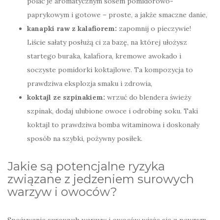
polać je aromatycznym sosem pomidorowo-
paprykowym i gotowe – proste, a jakże smaczne danie,
kanapki raw z kalafiorem:
zapomnij o pieczywie!
Liście sałaty posłużą ci za bazę, na której ułożysz
startego buraka, kalafiora, kremowe awokado i
soczyste pomidorki koktajlowe. Ta kompozycja to
prawdziwa eksplozja smaku i zdrowia,
koktajl ze szpinakiem:
wrzuć do blendera świeży
szpinak, dodaj ulubione owoce i odrobinę soku. Taki
koktajl to prawdziwa bomba witaminowa i doskonały
sposób na szybki, pożywny posiłek.
Jakie są potencjalne ryzyka
związane z jedzeniem surowych
warzyw i owoców?