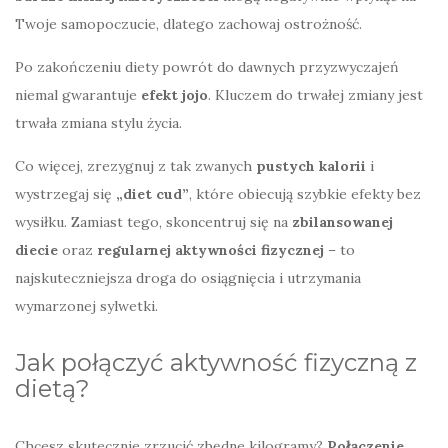
Twoje samopoczucie, dlatego zachowaj ostrożność.
Po zakończeniu diety powrót do dawnych przyzwyczajeń
niemal gwarantuje
efekt jojo
. Kluczem do trwałej zmiany jest
trwała zmiana stylu życia.
Co więcej, zrezygnuj z tak zwanych
pustych kalorii
i
wystrzegaj się
„diet cud”
, które obiecują szybkie efekty bez
wysiłku. Zamiast tego, skoncentruj się na
zbilansowanej
diecie
oraz
regularnej aktywności fizycznej
– to
najskuteczniejsza droga do osiągnięcia i utrzymania
wymarzonej sylwetki.
Jak połączyć aktywność fizyczną z
dietą?
Chcesz skutecznie zrzucić zbędne kilogramy?
Połączenie