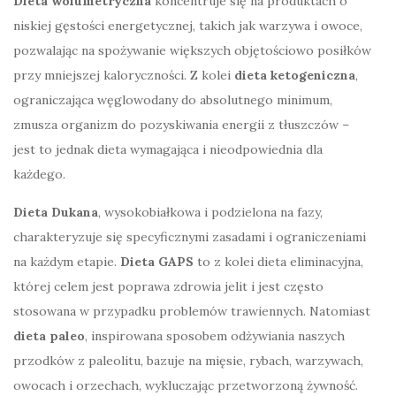
Dieta wolumetryczna
koncentruje się na produktach o
niskiej gęstości energetycznej, takich jak warzywa i owoce,
pozwalając na spożywanie większych objętościowo posiłków
przy mniejszej kaloryczności. Z kolei
dieta ketogeniczna
,
ograniczająca węglowodany do absolutnego minimum,
zmusza organizm do pozyskiwania energii z tłuszczów –
jest to jednak dieta wymagająca i nieodpowiednia dla
każdego.
Dieta Dukana
, wysokobiałkowa i podzielona na fazy,
charakteryzuje się specyficznymi zasadami i ograniczeniami
na każdym etapie.
Dieta GAPS
to z kolei dieta eliminacyjna,
której celem jest poprawa zdrowia jelit i jest często
stosowana w przypadku problemów trawiennych. Natomiast
dieta paleo
, inspirowana sposobem odżywiania naszych
przodków z paleolitu, bazuje na mięsie, rybach, warzywach,
owocach i orzechach, wykluczając przetworzoną żywność.