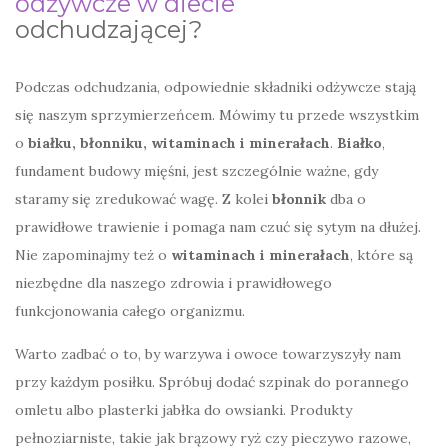
odżywcze w diecie
odchudzającej?
Podczas odchudzania, odpowiednie składniki odżywcze stają
się naszym sprzymierzeńcem. Mówimy tu przede wszystkim
o
białku, błonniku, witaminach i minerałach
.
Białko
,
fundament budowy mięśni, jest szczególnie ważne, gdy
staramy się zredukować wagę. Z kolei
błonnik
dba o
prawidłowe trawienie i pomaga nam czuć się sytym na dłużej.
Nie zapominajmy też o
witaminach i minerałach
, które są
niezbędne dla naszego zdrowia i prawidłowego
funkcjonowania całego organizmu.
Warto zadbać o to, by warzywa i owoce towarzyszyły nam
przy każdym posiłku. Spróbuj dodać szpinak do porannego
omletu albo plasterki jabłka do owsianki. Produkty
pełnoziarniste, takie jak brązowy ryż czy pieczywo razowe,