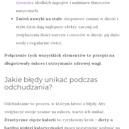
żywności
, słodkich napojów i nadmiaru tłuszczów
nasyconych,
Zmień nawyki na stałe.
stopniowe zmiany w diecie i
stylu życia dają najlepsze efekty. zacznij od
zwiększenia ilości warzyw i owoców w diecie, pij dużo
wody i regularnie ćwicz.
Połączenie tych wszystkich elementów to przepis na
długotrwały sukces i utrzymanie zdrowej wagi.
Jakie błędy unikać podczas
odchudzania?
Odchudzanie to proces, w którym łatwo o błędy. Aby
zwiększyć swoje szanse na sukces, warto ich unikać.
Drastyczne cięcie kalorii
to ryzykowny krok –
diety o
bardzo niskiej kaloryczności
mogą negatywnie wpłynąć na