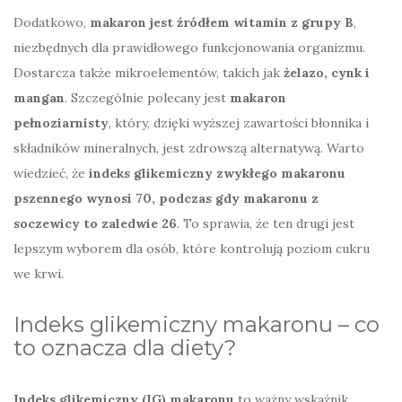
Dodatkowo,
makaron jest źródłem witamin z grupy B
,
niezbędnych dla prawidłowego funkcjonowania organizmu.
Dostarcza także mikroelementów, takich jak
żelazo, cynk i
mangan
. Szczególnie polecany jest
makaron
pełnoziarnisty
, który, dzięki wyższej zawartości błonnika i
składników mineralnych, jest zdrowszą alternatywą. Warto
wiedzieć, że
indeks glikemiczny zwykłego makaronu
pszennego wynosi 70, podczas gdy makaronu z
soczewicy to zaledwie 26
. To sprawia, że ten drugi jest
lepszym wyborem dla osób, które kontrolują poziom cukru
we krwi.
Indeks glikemiczny makaronu – co
to oznacza dla diety?
Indeks glikemiczny (IG) makaronu
to ważny wskaźnik,