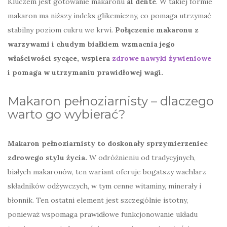
Kluczem jest gotowanie makaronu
al dente
. W takiej formie
makaron ma niższy indeks glikemiczny, co pomaga utrzymać
stabilny poziom cukru we krwi.
Połączenie makaronu z
warzywami i chudym białkiem wzmacnia jego
właściwości sycące, wspiera
zdrowe nawyki żywieniowe
i pomaga w utrzymaniu prawidłowej wagi.
Makaron pełnoziarnisty – dlaczego
warto go wybierać?
Makaron pełnoziarnisty to doskonały sprzymierzeniec
zdrowego stylu życia.
W odróżnieniu od tradycyjnych,
białych makaronów, ten wariant oferuje bogatszy wachlarz
składników odżywczych, w tym cenne witaminy, minerały i
błonnik. Ten ostatni element jest szczególnie istotny,
ponieważ wspomaga prawidłowe funkcjonowanie układu