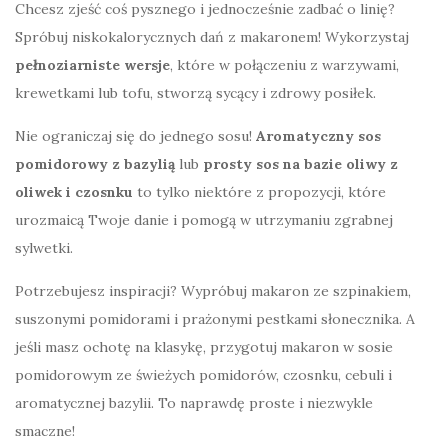
Chcesz zjeść coś pysznego i jednocześnie zadbać o linię?
Spróbuj niskokalorycznych dań z makaronem! Wykorzystaj
pełnoziarniste wersje
, które w połączeniu z warzywami,
krewetkami lub tofu, stworzą sycący i zdrowy posiłek.
Nie ograniczaj się do jednego sosu!
Aromatyczny sos
pomidorowy z bazylią
lub
prosty sos na bazie oliwy z
oliwek i czosnku
to tylko niektóre z propozycji, które
urozmaicą Twoje danie i pomogą w utrzymaniu zgrabnej
sylwetki.
Potrzebujesz inspiracji? Wypróbuj makaron ze szpinakiem,
suszonymi pomidorami i prażonymi pestkami słonecznika. A
jeśli masz ochotę na klasykę, przygotuj makaron w sosie
pomidorowym ze świeżych pomidorów, czosnku, cebuli i
aromatycznej bazylii. To naprawdę proste i niezwykle
smaczne!