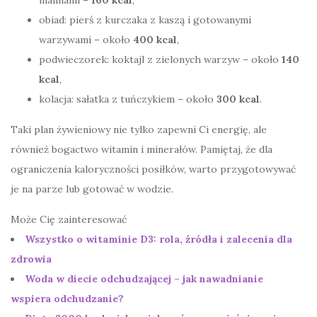
malinami –
160 kcal
,
obiad: pierś z kurczaka z kaszą i gotowanymi
warzywami – około
400 kcal
,
podwieczorek: koktajl z zielonych warzyw – około
140
kcal
,
kolacja: sałatka z tuńczykiem – około
300 kcal
.
Taki plan żywieniowy nie tylko zapewni Ci energię, ale
również bogactwo witamin i minerałów. Pamiętaj, że dla
ograniczenia kaloryczności posiłków, warto przygotowywać
je na parze lub gotować w wodzie.
Może Cię zainteresować
Wszystko o witaminie D3: rola, źródła i zalecenia dla
zdrowia
Woda w diecie odchudzającej – jak nawadnianie
wspiera odchudzanie?