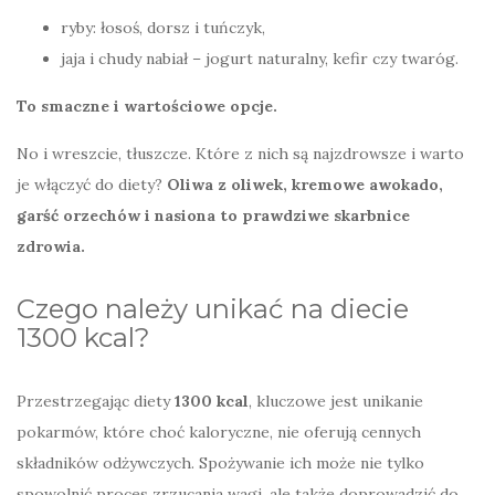
ryby: łosoś, dorsz i tuńczyk,
jaja i chudy nabiał – jogurt naturalny, kefir czy twaróg.
To smaczne i wartościowe opcje.
No i wreszcie, tłuszcze. Które z nich są najzdrowsze i warto
je włączyć do diety?
Oliwa z oliwek, kremowe awokado,
garść orzechów i nasiona to prawdziwe skarbnice
zdrowia.
Czego należy unikać na diecie
1300 kcal?
Przestrzegając diety
1300 kcal
, kluczowe jest unikanie
pokarmów, które choć kaloryczne, nie oferują cennych
składników odżywczych. Spożywanie ich może nie tylko
spowolnić proces zrzucania wagi, ale także doprowadzić do