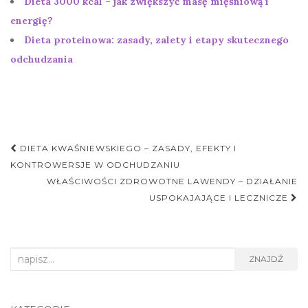
Dieta 3000 kcal – jak zwiększyć masę mięśniową i
energię?
Dieta proteinowa: zasady, zalety i etapy skutecznego
odchudzania
Nawigacja
DIETA KWAŚNIEWSKIEGO – ZASADY, EFEKTY I
postu
KONTROWERSJE W ODCHUDZANIU
WŁAŚCIWOŚCI ZDROWOTNE LAWENDY – DZIAŁANIE
USPOKAJAJĄCE I LECZNICZE
Search
ZNAJDŹ
for: