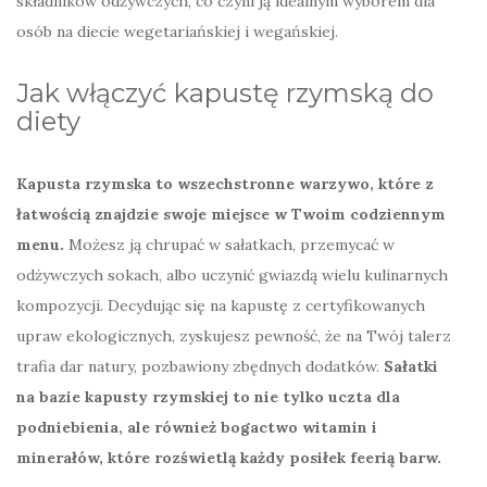
składników odżywczych, co czyni ją idealnym wyborem dla
osób na diecie wegetariańskiej i wegańskiej.
Jak włączyć kapustę rzymską do
diety
Kapusta rzymska to wszechstronne warzywo, które z
łatwością znajdzie swoje miejsce w Twoim codziennym
menu.
Możesz ją chrupać w sałatkach, przemycać w
odżywczych sokach, albo uczynić gwiazdą wielu kulinarnych
kompozycji. Decydując się na kapustę z certyfikowanych
upraw ekologicznych, zyskujesz pewność, że na Twój talerz
trafia dar natury, pozbawiony zbędnych dodatków.
Sałatki
na bazie kapusty rzymskiej to nie tylko uczta dla
podniebienia, ale również bogactwo witamin i
minerałów, które rozświetlą każdy posiłek feerią barw.