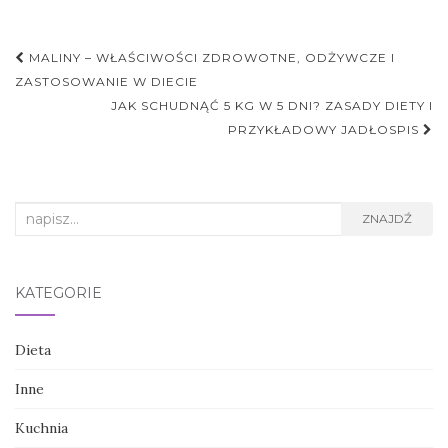
Nawigacja
MALINY – WŁAŚCIWOŚCI ZDROWOTNE, ODŻYWCZE I
postu
ZASTOSOWANIE W DIECIE
JAK SCHUDNĄĆ 5 KG W 5 DNI? ZASADY DIETY I
PRZYKŁADOWY JADŁOSPIS
Search
ZNAJDŹ
for:
KATEGORIE
Dieta
Inne
Kuchnia