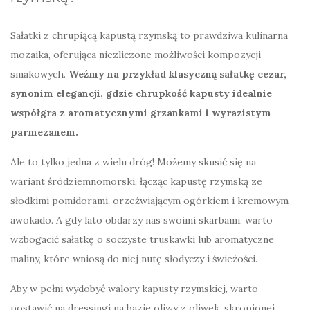
Sałatki z chrupiącą kapustą rzymską to prawdziwa kulinarna
mozaika, oferująca niezliczone możliwości kompozycji
smakowych.
Weźmy na przykład klasyczną sałatkę cezar,
synonim elegancji, gdzie chrupkość kapusty idealnie
współgra z aromatycznymi grzankami i wyrazistym
parmezanem.
Ale to tylko jedna z wielu dróg! Możemy skusić się na
wariant śródziemnomorski, łącząc kapustę rzymską ze
słodkimi pomidorami, orzeźwiającym ogórkiem i kremowym
awokado. A gdy lato obdarzy nas swoimi skarbami, warto
wzbogacić sałatkę o soczyste truskawki lub aromatyczne
maliny, które wniosą do niej nutę słodyczy i świeżości.
Aby w pełni wydobyć walory kapusty rzymskiej, warto
postawić na dressingi na bazie oliwy z oliwek, skropionej