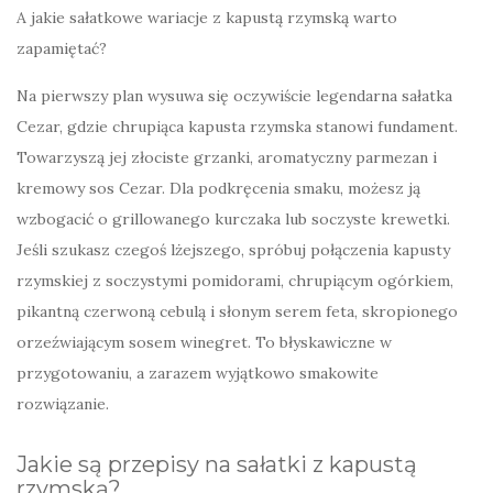
A jakie sałatkowe wariacje z kapustą rzymską warto
zapamiętać?
Na pierwszy plan wysuwa się oczywiście legendarna sałatka
Cezar, gdzie chrupiąca kapusta rzymska stanowi fundament.
Towarzyszą jej złociste grzanki, aromatyczny parmezan i
kremowy sos Cezar. Dla podkręcenia smaku, możesz ją
wzbogacić o grillowanego kurczaka lub soczyste krewetki.
Jeśli szukasz czegoś lżejszego, spróbuj połączenia kapusty
rzymskiej z soczystymi pomidorami, chrupiącym ogórkiem,
pikantną czerwoną cebulą i słonym serem feta, skropionego
orzeźwiającym sosem winegret. To błyskawiczne w
przygotowaniu, a zarazem wyjątkowo smakowite
rozwiązanie.
Jakie są przepisy na sałatki z kapustą
rzymską?