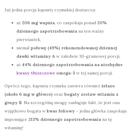
Już jedna porcja kapusty rzymskiej dostarcza:
aż
206 mg wapnia
, co zaspokaja ponad
20%
dziennego zapotrzebowania
na ten ważny
pierwiastek,
niemal
połowę (49%) rekomendowanej dziennej
dawki witaminy A
w zaledwie 30-gramowej porcji,
aż
44% dziennego zapotrzebowania na niezbędne
kwasy tłuszczowe
omega-3
w tej samej porcji.
Oprócz tego, kapusta rzymska zawiera również
żelazo
(około 6 mg w główce)
oraz
bogaty zestaw witamin z
grupy B
. Na szczególną uwagę zasługuje fakt, że jest ona
wyjątkowo bogata w
kwas foliowy
– jedna główka zaspokaja
imponujące
213% dziennego zapotrzebowania
na tę
witaminę!