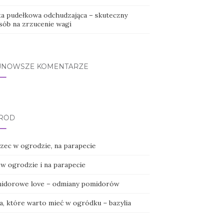
ta pudełkowa odchudzająca – skuteczny
sób na zrzucenie wagi
JNOWSZE KOMENTARZE
RÓD
zec w ogrodzie, na parapecie
 w ogrodzie i na parapecie
idorowe love – odmiany pomidorów
ła, które warto mieć w ogródku – bazylia