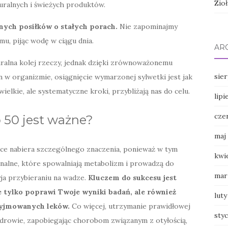
Zio
turalnych i świeżych produktów.
nych posiłków o stałych porach.
Nie zapominajmy
, pijąc wodę w ciągu dnia.
AR
ralna kolej rzeczy, jednak dzięki zrównoważonemu
sie
 w organizmie, osiągnięcie wymarzonej sylwetki jest jak
ielkie, ale systematyczne kroki, przybliżają nas do celu.
lipi
cze
 50 jest ważne?
maj
tce nabiera szczególnego znaczenia, ponieważ w tym
kwi
nalne, które spowalniają metabolizm i prowadzą do
mar
ja przybieraniu na wadze.
Kluczem do sukcesu jest
e tylko poprawi Twoje wyniki badań, ale również
luty
zyjmowanych leków.
Co więcej, utrzymanie prawidłowej
sty
drowie, zapobiegając chorobom związanym z otyłością,