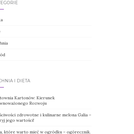
TEGORIE
ta
e
hnia
ód
HNIA I DIETA
townia Kartonów: Kierunek
wnoważonego Rozwoju
ściwości zdrowotne i kulinarne melona Galia –
yj jego wartości!
ła, które warto mieć w ogródku – ogórecznik.