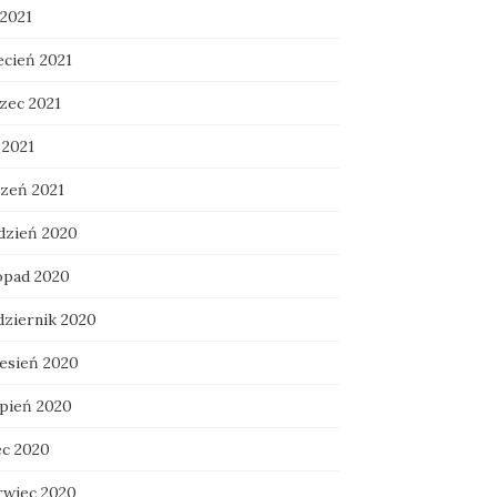
 2021
ecień 2021
zec 2021
 2021
czeń 2021
dzień 2020
topad 2020
dziernik 2020
esień 2020
rpień 2020
ec 2020
rwiec 2020