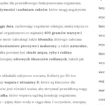
ezbędne dla prawidłowego funkcjonowania organizmu.
luty
żywności
i
nadmiaru cukrów
, które mogą negatywnie
sty
list
ągu dnia
, zachowując regularne odstępy, mniej więcej co
zać organizmowi co najmniej
400 gramów warzyw i
wrz
nie może zabraknąć także
błonnika
, którego zalecana
sty
łnoziarniste pieczywo i makarony
, a także
naturalne,
ałka powinny być
chude mięsa, ryby i rośliny
list
używajmy
zdrowych tłuszczów roślinnych
, takich jak
wrz
sie
 składniki odżywcze wzrasta. Kobiety po 50-tce
maj
daż
wapnia i witaminy D
, które są kluczowe dla
łków jest również ważna, aby utrzymać prawidłową wagę.
mar
iałka
, które wspiera ogólną kondycję organizmu.
cze
 pijmy dużo wody w ciągu dnia. I oczywiście, starajmy