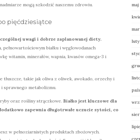
maj
w nadmiarze mogą szkodzić naszemu zdrowiu.
kwi
po pięćdziesiątce
mar
zególnej uwagi i dobrze zaplanowanej diety.
luty
, pełnowartościowym białku i węglowodanach
sty
wkę witamin, minerałów, wapnia, kwasów omega-3 i
gru
lis
tłuszcze, takie jak oliwa z oliwek, awokado, orzechy i
 i sprawnego metabolizmu.
paź
, ryby oraz rośliny strączkowe.
Białko jest kluczowe dla
wrz
dodatkowo zapewnia długotrwałe uczucie sytości, co
sie
lipi
iesz w pełnoziarnistych produktach zbożowych.
cze