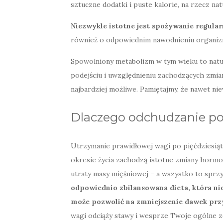
sztuczne dodatki i puste kalorie, na rzecz na
Niezwykle istotne jest spożywanie regular
również o odpowiednim nawodnieniu organizmu
Spowolniony metabolizm w tym wieku to natu
podejściu i uwzględnieniu zachodzących zmian
najbardziej możliwe. Pamiętajmy, że nawet niew
Dlaczego odchudzanie po
Utrzymanie prawidłowej wagi po pięćdziesią
okresie życia zachodzą istotne zmiany hormo
utraty masy mięśniowej – a wszystko to sprzy
odpowiednio zbilansowana dieta, która ni
może pozwolić na zmniejszenie dawek pr
wagi odciąży stawy i wesprze Twoje ogólne z