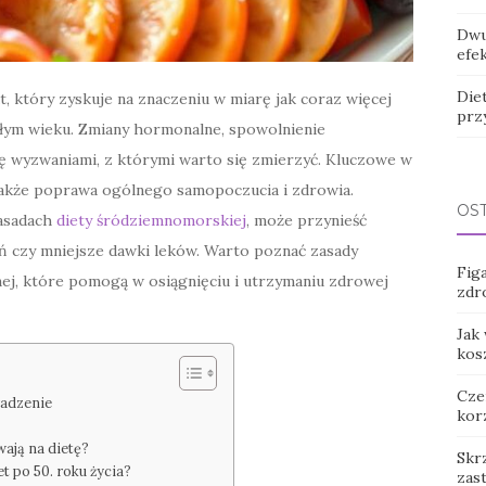
Dwu
efek
Die
t, który zyskuje na znaczeniu w miarę jak coraz więcej
prz
ałym wieku. Zmiany hormonalne, spowolnienie
ię wyzwaniami, z którymi warto się zmierzyć. Kluczowe w
 także poprawa ogólnego samopoczucia i zdrowia.
OS
zasadach
diety śródziemnomorskiej
, może przynieść
dań czy mniejsze dawki leków. Warto poznać zasady
Figa
ej, które pomogą w osiągnięciu i utrzymaniu zdrowej
zdr
Jak
kos
Cze
wadzenie
kor
ają na dietę?
Skr
t po 50. roku życia?
zas