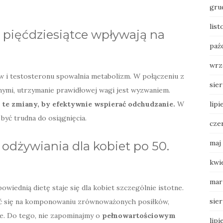
gru
lis
pięćdziesiątce wpływają na
paź
wrz
 i testosteronu spowalnia metabolizm. W połączeniu z
sie
lnymi, utrzymanie prawidłowej wagi jest wyzwaniem.
lipi
 te zmiany, by efektywnie wspierać odchudzanie.
W
yć trudna do osiągnięcia.
cze
maj
odżywiania dla kobiet po 50.
kwi
mar
owiednią dietę staje się dla kobiet szczególnie istotne.
sie
ić się na komponowaniu zrównoważonych posiłków,
e. Do tego, nie zapominajmy o
pełnowartościowym
lipi