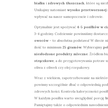
białku
i
zdrowych tłuszczach
, które są ni
Unikajmy natomiast
wysoko przetworzonej 
wpływać na nasze samopoczucie i zdrowie.
Optymalnie jest spożywać
4-5 posiłków w ci
3-4 godziny. Codziennie powinniśmy dostarc
owoców
– to absolutna podstawa! W diecie 
ilość to minimum
25 gramów
. Wybierajmy
pe
niesłodzone produkty mleczne
. Źródłem bi
strączkowe
, a do przygotowywania potraw 
oliwa z oliwek czy olej rzepakowy.
Wraz z wiekiem, zapotrzebowanie na niektóre
powinny szczególnie dbać o odpowiednią po
zdrowych kości. Kontrola kaloryczności posi
W każdym posiłku warto uwzględnić porcję
b
Pamiętajmy także o odpowiednim nawodnieniu –