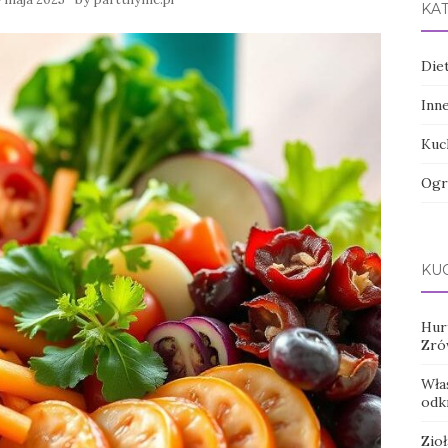
KA
Die
Inn
Kuc
Ogr
KUC
Hur
Zró
Wła
odkr
Zio