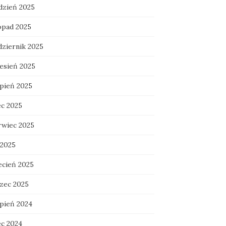
dzień 2025
topad 2025
dziernik 2025
esień 2025
rpień 2025
ec 2025
rwiec 2025
 2025
ecień 2025
zec 2025
rpień 2024
ec 2024