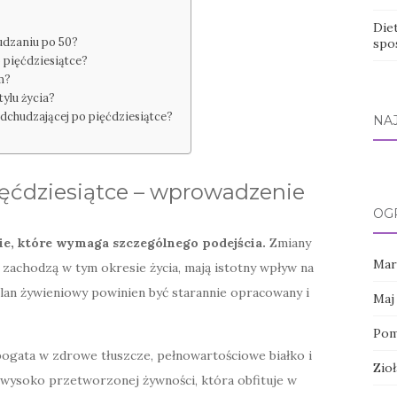
Die
udzaniu po 50?
spo
 pięćdziesiątce?
m?
tylu życia?
odchudzającej po pięćdziesiątce?
NA
ęćdziesiątce – wprowadzenie
OG
ie, które wymaga szczególnego podejścia.
Zmiany
Mar
zachodzą w tym okresie życia, mają istotny wpływ na
lan żywieniowy powinien być starannie opracowany i
Maj
Pom
bogata w zdrowe tłuszcze, pełnowartościowe białko i
Zio
ysoko przetworzonej żywności, która obfituje w