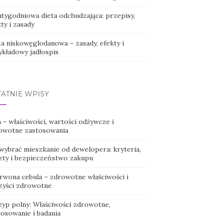
tygodniowa dieta odchudzająca: przepisy,
ty i zasady
ta niskowęglodanowa – zasady, efekty i
ykładowy jadłospis
TATNIE WPISY
 – właściwości, wartości odżywcze i
owotne zastosowania
 wybrać mieszkanie od dewelopera: kryteria,
zty i bezpieczeństwo zakupu
rwona cebula – zdrowotne właściwości i
zyści zdrowotne
zyp polny: Właściwości zdrowotne,
tosowanie i badania