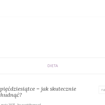
DIETA
ięćdziesiątce – jak skutecznie
Sea
chudnąć?
for:
by
4 maja 2025
partthyme.pl