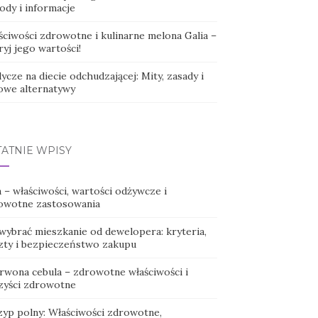
ody i informacje
ściwości zdrowotne i kulinarne melona Galia –
yj jego wartości!
ycze na diecie odchudzającej: Mity, zasady i
owe alternatywy
TATNIE WPISY
 – właściwości, wartości odżywcze i
owotne zastosowania
 wybrać mieszkanie od dewelopera: kryteria,
zty i bezpieczeństwo zakupu
rwona cebula – zdrowotne właściwości i
zyści zdrowotne
zyp polny: Właściwości zdrowotne,