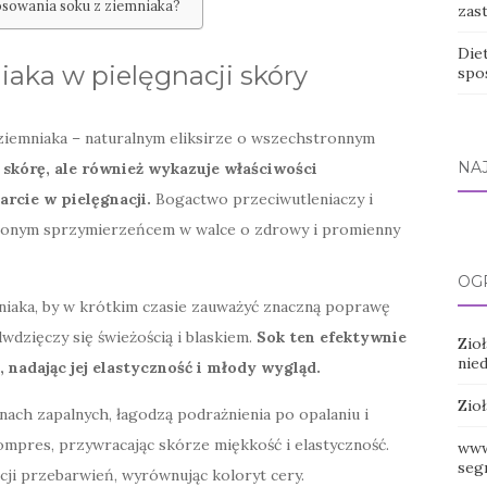
tosowania soku z ziemniaka?
zas
Die
iaka w pielęgnacji skóry
spo
 ziemniaka – naturalnym eliksirze o wszechstronnym
NA
 skórę, ale również wykazuje właściwości
rcie w pielęgnacji.
Bogactwo przeciwutleniaczy i
ąpionym sprzymierzeńcem w walce o zdrowy i promienny
OG
niaka, by w krótkim czasie zauważyć znaczną poprawę
wdzięczy się świeżością i blaskiem.
Sok ten efektywnie
Zio
nied
, nadając jej elastyczność i młody wygląd.
Zio
nach zapalnych, łagodzą podrażnienia po opalaniu i
kompres, przywracając skórze miękkość i elastyczność.
www
seg
ji przebarwień, wyrównując koloryt cery.