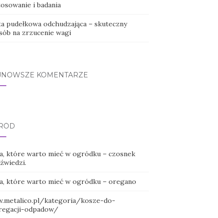
tosowanie i badania
ta pudełkowa odchudzająca – skuteczny
sób na zrzucenie wagi
JNOWSZE KOMENTARZE
RÓD
ła, które warto mieć w ogródku – czosnek
źwiedzi.
ła, które warto mieć w ogródku – oregano
.metalico.pl/kategoria/kosze-do-
regacji-odpadow/