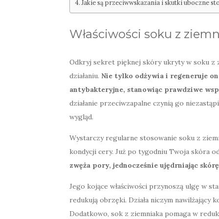
Jakie są przeciwwskazania i skutki uboczne s
Właściwości soku z ziemn
Odkryj sekret pięknej skóry ukryty w soku z
działaniu.
Nie tylko odżywia i regeneruje on
antybakteryjne, stanowiąc prawdziwe wspa
działanie przeciwzapalne czynią go niezast
wygląd.
Wystarczy regularne stosowanie soku z ziem
kondycji cery. Już po tygodniu Twoja skóra od
zwęża pory, jednocześnie ujędrniając skórę
Jego kojące właściwości przynoszą ulgę w sta
redukują obrzęki. Działa niczym nawilżający 
Dodatkowo, sok z ziemniaka pomaga w redukc