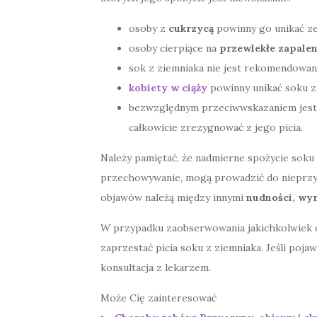
osoby z
cukrzycą
powinny go unikać ze
osoby cierpiące na
przewlekłe zapalen
sok z ziemniaka nie jest rekomendowan
kobiety w ciąży
powinny unikać soku z
bezwzględnym przeciwwskazaniem jes
całkowicie zrezygnować z jego picia.
Należy pamiętać, że nadmierne spożycie soku 
przechowywanie, mogą prowadzić do nieprzyje
objawów należą między innymi
nudności, wym
W przypadku zaobserwowania jakichkolwiek
zaprzestać picia soku z ziemniaka. Jeśli poja
konsultacja z lekarzem.
Może Cię zainteresować