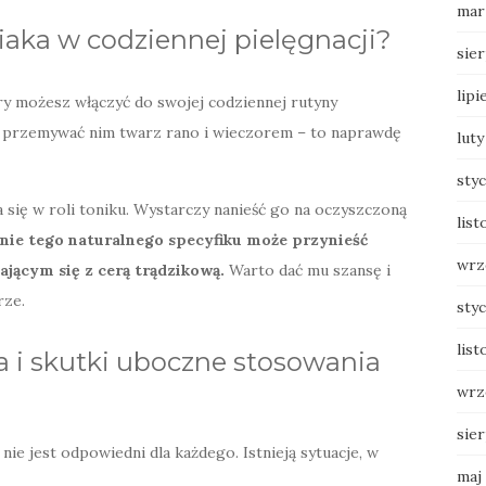
mar
iaka w codziennej pielęgnacji?
sie
lipi
ry możesz włączyć do swojej codziennej rutyny
ie przemywać nim twarz rano i wieczorem – to naprawdę
luty
sty
się w roli toniku. Wystarczy nanieść go na oczyszczoną
list
nie tego naturalnego specyfiku może przynieść
wrz
jącym się z cerą trądzikową.
Warto dać mu szansę i
rze.
sty
list
a i skutki uboczne stosowania
wrz
sie
nie jest odpowiedni dla każdego. Istnieją sytuacje, w
maj