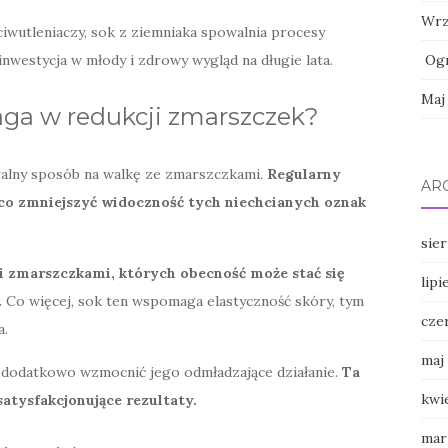
Wrz
ciwutleniaczy, sok z ziemniaka spowalnia procesy
Ogr
inwestycja w młody i zdrowy wygląd na długie lata.
Maj
aga w redukcji zmarszczek?
uralny sposób na walkę ze zmarszczkami.
Regularny
AR
co zmniejszyć widoczność tych niechcianych oznak
sie
i zmarszczkami, których obecność może stać się
lipi
.
Co więcej, sok ten wspomaga elastyczność skóry, tym
cze
a.
maj
y dodatkowo wzmocnić jego odmładzające działanie.
Ta
kwi
tysfakcjonujące rezultaty.
mar