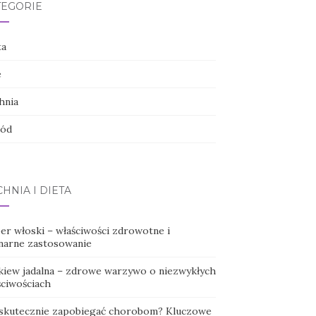
TEGORIE
ta
e
hnia
ód
HNIA I DIETA
er włoski – właściwości zdrowotne i
inarne zastosowanie
kiew jadalna – zdrowe warzywo o niezwykłych
ściwościach
 skutecznie zapobiegać chorobom? Kluczowe