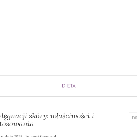
DIETA
lęgnacji skóry: właściwości i
Sea
stosowania
for:
by
grudnia 2025
partthyme.pl