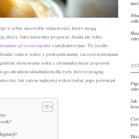
met
Wła
odkr
ryje w sobie niezwykłe właściwości, które mogą
Słod
 skóry. Jako naturalny preparat, działa nie tylko
zdr
działanie przeciwzapalne
i antybakteryjne. To źródło
działać cuda w walce z podrażnieniami, zaczerwienieniami
gularne stosowanie soku z ziemniaka może poprawić
OS
i go idealnym składnikiem dla tych, którzy pragną
uteczny. Jak zatem najlepiej wykorzystać jego potencjał
Figa
zdr
Jak
kos
óry
Cze
zczek?
kor
lęgnacji?
Skr