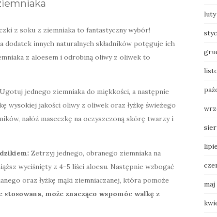
 ziemniaka
luty
zki z soku z ziemniaka to fantastyczny wybór!
sty
a dodatek innych naturalnych składników potęguje ich
gru
mniaka z aloesem i odrobiną oliwy z oliwek to
lis
paź
Ugotuj jednego ziemniaka do miękkości, a następnie
kę wysokiej jakości oliwy z oliwek oraz łyżkę świeżego
wrz
dników, nałóż maseczkę na oczyszczoną skórę twarzy i
sie
lipi
dzikiem:
Zetrzyj jednego, obranego ziemniaka na
cze
ąższ wyciśnięty z 4-5 liści aloesu. Następnie wzbogać
ianego oraz łyżkę mąki ziemniaczanej, która pomoże
maj
ie stosowana, może znacząco wspomóc walkę z
kwi