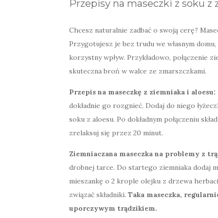
Przepisy na maseczki z soku z
Chcesz naturalnie zadbać o swoją cerę? Masec
Przygotujesz je bez trudu we własnym domu, 
korzystny wpływ. Przykładowo, połączenie zie
skuteczna broń w walce ze zmarszczkami.
Przepis na maseczkę z ziemniaka i aloesu:
dokładnie go rozgnieć. Dodaj do niego łyżecz
soku z aloesu. Po dokładnym połączeniu skła
zrelaksuj się przez 20 minut.
Ziemniaczana maseczka na problemy z trą
drobnej tarce. Do startego ziemniaka dodaj mi
mieszankę o 2 krople olejku z drzewa herbac
związać składniki.
Taka maseczka, regularn
uporczywym trądzikiem.