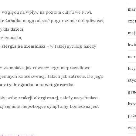
mar
 względu na wpływ na poziom cukru we krwi,
ie żołądka
mogą odczuć pogorszenie dolegliwości,
cze
y dla
dzieci
,
maj
 ziemniaka,
kwi
t
alergia na ziemniaki
– w takiej sytuacji należy
mar
z ziemniaka, jak również jego nieprawidłowe
luty
mnych konsekwencji, takich jak zatrucie. Do jego
sty
ioty, biegunka, a nawet gorączka
.
gru
 objawów
reakcji alergicznej
, należy natychmiast
lis
wią się inne niepokojące symptomy, konieczna jest
paź
wrz