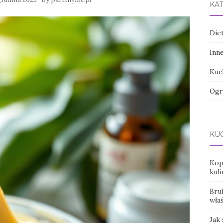
KA
Die
Inn
Kuc
Ogr
KUC
Kop
kul
Bru
wła
Jak