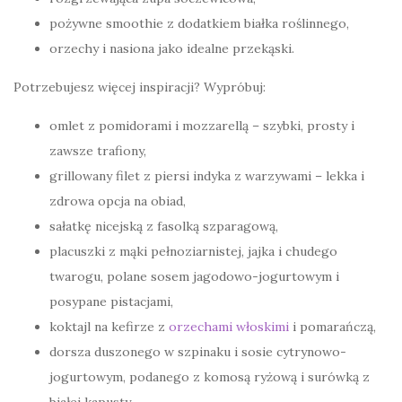
pożywne smoothie z dodatkiem białka roślinnego,
orzechy i nasiona jako idealne przekąski.
Potrzebujesz więcej inspiracji? Wypróbuj:
omlet z pomidorami i mozzarellą – szybki, prosty i
zawsze trafiony,
grillowany filet z piersi indyka z warzywami – lekka i
zdrowa opcja na obiad,
sałatkę nicejską z fasolką szparagową,
placuszki z mąki pełnoziarnistej, jajka i chudego
twarogu, polane sosem jagodowo-jogurtowym i
posypane pistacjami,
koktajl na kefirze z
orzechami włoskimi
i pomarańczą,
dorsza duszonego w szpinaku i sosie cytrynowo-
jogurtowym, podanego z komosą ryżową i surówką z