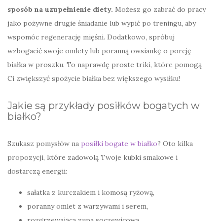
sposób na uzupełnienie diety.
Możesz go zabrać do pracy
jako pożywne drugie śniadanie lub wypić po treningu, aby
wspomóc regenerację mięśni. Dodatkowo, spróbuj
wzbogacić swoje omlety lub poranną owsiankę o porcję
białka w proszku. To naprawdę proste triki, które pomogą
Ci zwiększyć spożycie białka bez większego wysiłku!
Jakie są przykłady posiłków bogatych w
białko?
Szukasz pomysłów na
posiłki bogate w białko
? Oto kilka
propozycji, które zadowolą Twoje kubki smakowe i
dostarczą energii:
sałatka z kurczakiem i komosą ryżową,
poranny omlet z warzywami i serem,
rozgrzewająca zupa soczewicowa,