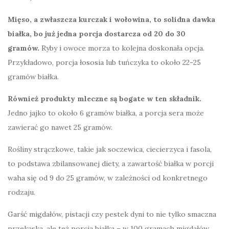
Mięso, a zwłaszcza kurczak i wołowina, to solidna dawka
białka, bo już jedna porcja dostarcza od 20 do 30
gramów.
Ryby i owoce morza to kolejna doskonała opcja.
Przykładowo, porcja łososia lub tuńczyka to około 22-25
gramów białka.
Również produkty mleczne są bogate w ten składnik.
Jedno jajko to około 6 gramów białka, a porcja sera może
zawierać go nawet 25 gramów.
Rośliny strączkowe, takie jak soczewica, ciecierzyca i fasola,
to podstawa zbilansowanej diety, a zawartość białka w porcji
waha się od 9 do 25 gramów, w zależności od konkretnego
rodzaju.
Garść migdałów, pistacji czy pestek dyni to nie tylko smaczna
przekąska, ale też porcja białka – w 100 gramach migdałów