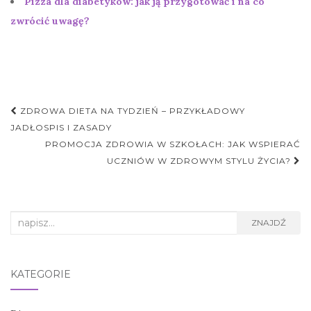
Pizza dla diabetyków: jak ją przygotować i na co
zwrócić uwagę?
Nawigacja
ZDROWA DIETA NA TYDZIEŃ – PRZYKŁADOWY
postu
JADŁOSPIS I ZASADY
PROMOCJA ZDROWIA W SZKOŁACH: JAK WSPIERAĆ
UCZNIÓW W ZDROWYM STYLU ŻYCIA?
Search
ZNAJDŹ
for:
KATEGORIE