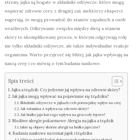
strony, jajka są bogate w składniki odżywcze, które mogą
wspierać zdrowie cery, z drugiej zaś, niektórzy eksperci
sugerują, że mogą prowadzić do stanów zapalnych u osób
wrażliwych. Odkrywanie związku między dietą a stanem
skóry to skomplikowany proces, w którym odgrywają rolę
nie tylko składniki odżywcze, ale także indywidualne reakcje
organizmu. Warto przyjrzeć się bliżej, jak jajka wpływają na
naszą cerę i co mówią o tym badania naukowe.
Spis treści
Jajka a trądzik: Czy jedzenie jaj wpływa na zdrowie skóry?
Jak jajka mogą wpływać na pojawianie się trądziku?
Składniki odżywcze w jajkach i ich potencjalny wpływ na cerę
Jak witamina A wpływa na zdrowie skóry?
Jak białko jaja kurzego wpływa na gruczoły łojowe?
Możliwe alergie pokarmowe: Alergia na jajka a trądzik
Jakie są objawy skórne alergii na białko jajeczne?
Badania naukowe na temat jajek i trądziku
Jakie są wyniki badań dotyczących wpływu jaj na skórę?