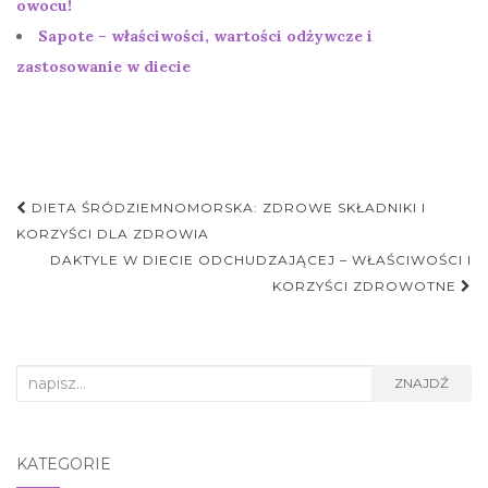
owocu!
Sapote – właściwości, wartości odżywcze i
zastosowanie w diecie
Nawigacja
DIETA ŚRÓDZIEMNOMORSKA: ZDROWE SKŁADNIKI I
postu
KORZYŚCI DLA ZDROWIA
DAKTYLE W DIECIE ODCHUDZAJĄCEJ – WŁAŚCIWOŚCI I
KORZYŚCI ZDROWOTNE
Search
ZNAJDŹ
for:
KATEGORIE