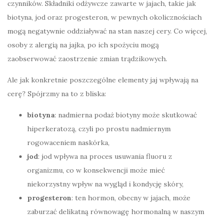
czynników. Składniki odżywcze zawarte w jajach, takie jak
biotyna, jod oraz progesteron, w pewnych okolicznościach
mogą negatywnie oddziaływać na stan naszej cery. Co więcej,
osoby z alergią na jajka, po ich spożyciu mogą
zaobserwować zaostrzenie zmian trądzikowych.
Ale jak konkretnie poszczególne elementy jaj wpływają na
cerę? Spójrzmy na to z bliska:
biotyna
: nadmierna podaż biotyny może skutkować
hiperkeratozą, czyli po prostu nadmiernym
rogowaceniem naskórka,
jod
: jod wpływa na proces usuwania fluoru z
organizmu, co w konsekwencji może mieć
niekorzystny wpływ na wygląd i kondycję skóry,
progesteron
: ten hormon, obecny w jajach, może
zaburzać delikatną równowagę hormonalną w naszym