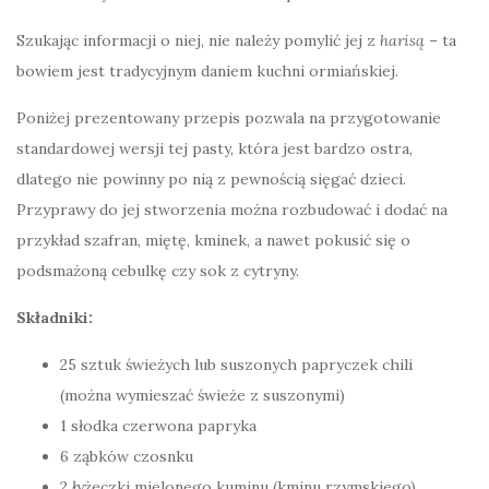
Szukając informacji o niej, nie należy pomylić jej z
harisą
– ta
bowiem jest tradycyjnym daniem kuchni ormiańskiej.
Poniżej prezentowany przepis pozwala na przygotowanie
standardowej wersji tej pasty, która jest bardzo ostra,
dlatego nie powinny po nią z pewnością sięgać dzieci.
Przyprawy do jej stworzenia można rozbudować i dodać na
przykład szafran, miętę, kminek, a nawet pokusić się o
podsmażoną cebulkę czy sok z cytryny.
Składniki:
25 sztuk świeżych lub suszonych papryczek chili
(można wymieszać świeże z suszonymi)
1 słodka czerwona papryka
6 ząbków czosnku
2 łyżeczki mielonego kuminu (kminu rzymskiego)