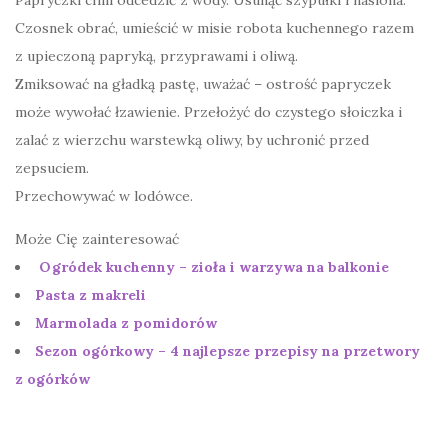
Papryczki chili odcedzić z wody. Usunąć szypułki i nasiona.
Czosnek obrać, umieścić w misie robota kuchennego razem
z upieczoną papryką, przyprawami i oliwą.
Zmiksować na gładką pastę, uważać – ostrość papryczek
może wywołać łzawienie. Przełożyć do czystego słoiczka i
zalać z wierzchu warstewką oliwy, by uchronić przed
zepsuciem.
Przechowywać w lodówce.
Może Cię zainteresować
Ogródek kuchenny – zioła i warzywa na balkonie
Pasta z makreli
Marmolada z pomidorów
Sezon ogórkowy – 4 najlepsze przepisy na przetwory
z ogórków