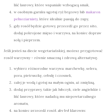
liść laurowy, które wspaniale wzbogacą smak,
w osobnym garnku ugotuj ryż brązowy lub
makaron
pełnoziarnisty
, które idealnie pasują do zupy,
gdy rosół będzie gotowy, przecedź go przez sito,
dodaj pokrojone mięso i warzywa, na koniec dopraw
solą i pieprzem.
Jeśli jesteś na diecie wegetariańskiej, możesz przygotować
rosół warzywny – równie smaczną i zdrową alternatywę.
wybierz różnorodne warzywa: marchewkę, selera,
pora, pietruszkę, cebulę i czosnek,
zalej je wodą i gotuj na małym ogniu, aż zmiękną,
dodaj przyprawy, takie jak lubczyk, ziele angielskie i
liść laurowy, które nadadzą mu niepowtarzalnego
aromatu,
na koniec przecedź rosół, aby był klarowny.