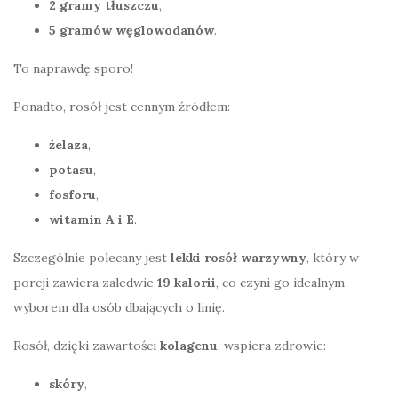
2 gramy tłuszczu
,
5 gramów węglowodanów
.
To naprawdę sporo!
Ponadto, rosół jest cennym źródłem:
żelaza
,
potasu
,
fosforu
,
witamin A i E
.
Szczególnie polecany jest
lekki rosół warzywny
, który w
porcji zawiera zaledwie
19 kalorii
, co czyni go idealnym
wyborem dla osób dbających o linię.
Rosół, dzięki zawartości
kolagenu
, wspiera zdrowie:
skóry
,